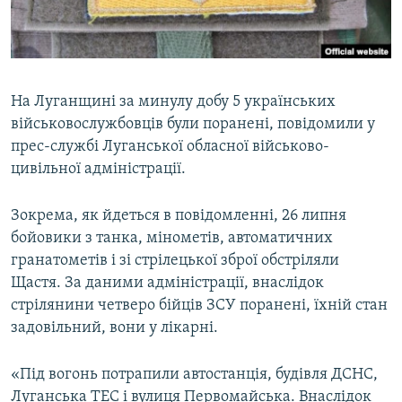
ВІДЕОУРОКИ «ELIFBE»
Русский
СВІДЧЕННЯ ОКУПАЦІЇ
Qırımtatar
УКРАЇНСЬКА ПРОБЛЕМА КРИМУ
На Луганщині за минулу добу 5 українських
ДОЛУЧАЙСЯ!
ІНФОГРАФІКА
військовослужбовців були поранені, повідомили у
прес-службі Луганської обласної військово-
цивільної адміністрації.
Усі сайти RFE/RL
Зокрема, як йдеться в повідомленні, 26 липня
бойовики з танка, мінометів, автоматичних
гранатометів і зі стрілецької зброї обстріляли
Щастя. За даними адміністрації, внаслідок
стрілянини четверо бійців ЗСУ поранені, їхній стан
задовільний, вони у лікарні.
«Під вогонь потрапили автостанція, будівля ДСНС,
Луганська ТЕС і вулиця Первомайська. Внаслідок