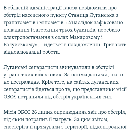
В обласній адміністрації також повідомили про
обстріл населеного пункту Станиця Луганська з
гранатометів і мінометів. «Унаслідок зафіксовано
попадання і загоряння трьох будинків, перебито
електропостачання в селах Макаровому і
Валуйському», – йдеться в повідомленні. Тривають
відновлювальні роботи.
Луганські сепаратисти звинуватили в обстрілі
українських військових. За їхніми даними, ніхто
не постраждав. Крім того, на сайтах луганських
сепаратистів йдеться про те, що представники місії
ОБСЄ потрапили під обстріл українських сил.
Місія ОБСЄ 26 липня оприлюднила звіт про обстріл,
під який потрапив її патруль. За цим звітом,
спостерігачі прямували з території, підконтрольної