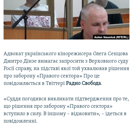
ВІДЕОУРОКИ «ELIFBE»
Русский
СВІДЧЕННЯ ОКУПАЦІЇ
Qırımtatar
УКРАЇНСЬКА ПРОБЛЕМА КРИМУ
ДОЛУЧАЙСЯ!
ІНФОГРАФІКА
Адвокат українського кінорежисера Олега Сенцова
Дмитро Дінзе вимагає запросити з Верховного суду
Усі сайти RFE/RL
Росії справу, на підставі якої той ухвалював рішення
про заборону «Правого сектора» Про це
повідомляється в Твіттері
Радио Свобода
.
«Суддя погодився викликати підтвердження про те,
що рішення про заборону «Правого сектора»
вступило в силу. В іншому – відмовити», – ідеться в
повідомленні.