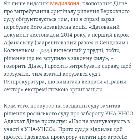
Медиазона
Як пише видання
, клопотання Дінзе
про витребування оригіналу рішення Верховного
суду обґрунтовується тим, що в справі зараз
перебуває його незавірена копія. «Датований
документ листопадом 2014 року, а перший вирок
Афанасьєву (заарештований разом із Сенцовим і
Кольченком –
ред.
) винесений у грудні, тобто,
рішення ще не вступило в законну силу», –
говорить Дінзе, і просить витребувати справу, щоб
зрозуміти, чим взагалі керувався суд і
Генпрокуратура, що вимагала визнати «Правий
сектор» екстремістською організацією.
Крім того, прокурор на засіданні суду зачитав
рішення російського суду про заборону УНА-УНСО.
Адвокат Дінзе протестує: «Нас не звинувачують в
участі в УНА-УНСО». Проте суддя відхиляє цей
протест і дозволяє прокурору читати про агресію