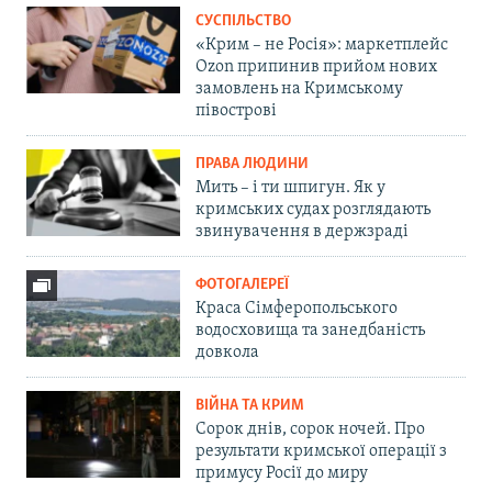
СУСПІЛЬСТВО
«Крим – не Росія»: маркетплейс
Ozon припинив прийом нових
замовлень на Кримському
півострові
ПРАВА ЛЮДИНИ
Мить – і ти шпигун. Як у
кримських судах розглядають
звинувачення в держзраді
ФОТОГАЛЕРЕЇ
Краса Сімферопольського
водосховища та занедбаність
довкола
ВІЙНА ТА КРИМ
Сорок днів, сорок ночей. Про
результати кримської операції з
примусу Росії до миру