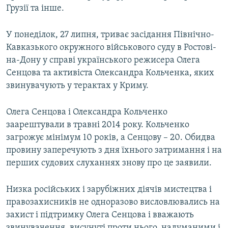
Грузії та інше.
У понеділок, 27 липня, триває засідання Північно-
Кавказького окружного військового суду в Ростові-
на-Дону у справі українського режисера Олега
Сенцова та активіста Олександра Кольченка, яких
звинувачують у терактах у Криму.
Олега Сенцова і Олександра Кольченко
заарештували в травні 2014 року. Кольченко
загрожує мінімум 10 років, а Сенцову – 20. Обидва
провину заперечують з дня їхнього затримання і на
перших судових слуханнях знову про це заявили.
Низка російських і зарубіжних діячів мистецтва і
правозахисників не одноразово висловлювались на
захист і підтримку Олега Сенцова і вважають
звинувачення, висунуті проти нього, надуманими і