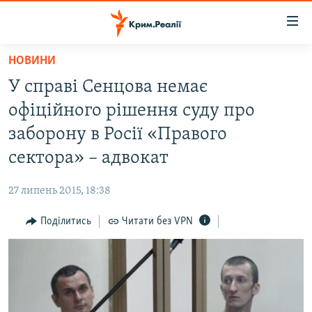
Доступність
посилання
Перейти
НОВИНИ
до
НОВИНИ
У справі Сенцова немає
основного
ВОДА.КРИМ
матеріалу
офіційного рішення суду про
ВІДЕО ТА ФОТО
Перейти
заборону в Росії «Правого
до
ПОЛІТИКА
сектора» – адвокат
основної
БЛОГИ
навігації
27 липень 2015, 18:38
Перейти
ПОГЛЯД
до
Поділитись
Читати без VPN
ІНТЕРВ'Ю
пошуку
ВСЕ ЗА ДЕНЬ
СПЕЦПРОЕКТИ
ЯК ОБІЙТИ БЛОКУВАННЯ
ДЕПОРТАЦІЯ