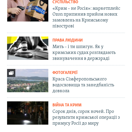
СУСПІЛЬСТВО
«Крим – не Росія»: маркетплейс
Ozon припинив прийом нових
замовлень на Кримському
півострові
ПРАВА ЛЮДИНИ
Мить – і ти шпигун. Як у
кримських судах розглядають
звинувачення в держзраді
ФОТОГАЛЕРЕЇ
Краса Сімферопольського
водосховища та занедбаність
довкола
ВІЙНА ТА КРИМ
Сорок днів, сорок ночей. Про
результати кримської операції з
примусу Росії до миру