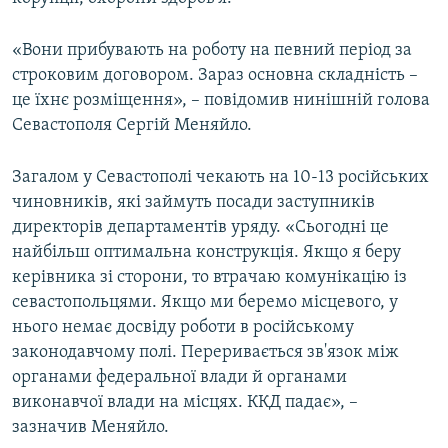
ВІДЕОУРОКИ «ELIFBE»
Русский
«Вони прибувають на роботу на певний період за
СВІДЧЕННЯ ОКУПАЦІЇ
Qırımtatar
строковим договором. Зараз основна складність –
УКРАЇНСЬКА ПРОБЛЕМА КРИМУ
це їхнє розміщення», – повідомив нинішній голова
Севастополя Сергій Меняйло.
ДОЛУЧАЙСЯ!
ІНФОГРАФІКА
Загалом у Севастополі чекають на 10-13 російських
чиновників, які займуть посади заступників
Усі сайти RFE/RL
директорів департаментів уряду. «Сьогодні це
найбільш оптимальна конструкція. Якщо я беру
керівника зі сторони, то втрачаю комунікацію із
севастопольцями. Якщо ми беремо місцевого, у
нього немає досвіду роботи в російському
законодавчому полі. Переривається зв'язок між
органами федеральної влади й органами
виконавчої влади на місцях. ККД падає», –
зазначив Меняйло.