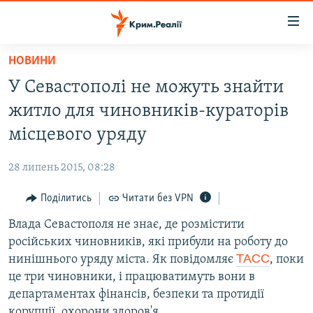
Доступність
посилання
Перейти
НОВИНИ
до
НОВИНИ
У Севастополі не можуть знайти
основного
ВОДА.КРИМ
матеріалу
житло для чиновників-кураторів
ВІДЕО ТА ФОТО
Перейти
місцевого уряду
до
ПОЛІТИКА
основної
28 липень 2015, 08:28
БЛОГИ
навігації
Перейти
Поділитись
Читати без VPN
ПОГЛЯД
до
Влада Севастополя не знає, де розмістити
ІНТЕРВ'Ю
пошуку
російських чиновників, які прибули на роботу до
ВСЕ ЗА ДЕНЬ
ТАСС
нинішнього уряду міста. Як повідомляє
, поки
СПЕЦПРОЕКТИ
це три чиновники, і працюватимуть вони в
департаментах фінансів, безпеки та протидії
ЯК ОБІЙТИ БЛОКУВАННЯ
ДЕПОРТАЦІЯ
корупції, охорони здоров'я.