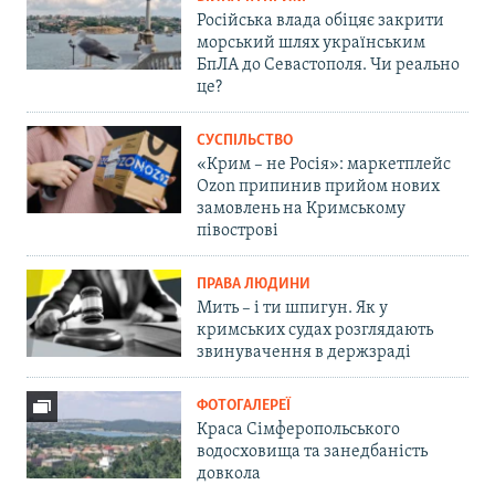
Російська влада обіцяє закрити
морський шлях українським
БпЛА до Севастополя. Чи реально
це?
СУСПІЛЬСТВО
«Крим – не Росія»: маркетплейс
Ozon припинив прийом нових
замовлень на Кримському
півострові
ПРАВА ЛЮДИНИ
Мить – і ти шпигун. Як у
кримських судах розглядають
звинувачення в держзраді
ФОТОГАЛЕРЕЇ
Краса Сімферопольського
водосховища та занедбаність
довкола