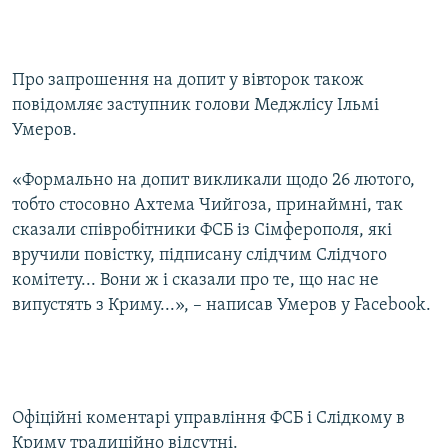
Про запрошення на допит у вівторок також
повідомляє заступник голови Меджлісу Ільмі
Умеров.
«Формально на допит викликали щодо 26 лютого,
тобто стосовно Ахтема Чийгоза, принаймні, так
сказали співробітники ФСБ із Сімферополя, які
вручили повістку, підписану слідчим Слідчого
комітету... Вони ж і сказали про те, що нас не
випустять з Криму...», – написав Умеров у Facebook.
Офіційні коментарі управління ФСБ і Слідкому в
Криму традиційно відсутні.