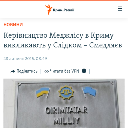
Доступність
посилання
Перейти
НОВИНИ
до
НОВИНИ
Керівництво Меджлісу в Криму
основного
ВОДА.КРИМ
матеріалу
викликають у Слідком – Смедляєв
ВІДЕО ТА ФОТО
Перейти
до
28 липень 2015, 08:49
ПОЛІТИКА
основної
БЛОГИ
Поділитись
Читати без VPN
навігації
Перейти
ПОГЛЯД
до
ІНТЕРВ'Ю
пошуку
ВСЕ ЗА ДЕНЬ
СПЕЦПРОЕКТИ
ЯК ОБІЙТИ БЛОКУВАННЯ
ДЕПОРТАЦІЯ