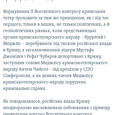
Формування II Всесвітнього конгресу кримських
татар проходить за тим же принципом, як і під час
першого, тільки в інших, не тільки політичних, а й
геополітичних умовах, коли представницькі
органи кримськотатарського народу – Курултай і
Меджліс – перебувають під тиском російської влади
в Криму, а загальновизнані лідери Мустафа
Джемілєв і Рефат Чубаров депортовані з Криму,
заступник голови Меджлісу кримськотатарського
народу Ахтем Чийгоз – під арештом у СІЗО
Сімферополя, а на деяких членів Меджлісу
кримськотатарського народу порушено
кримінальні справи.
Як повідомлялося, російська влада Криму
неодноразово висловлювала побоювання з приводу
проведення другого Всесвітнього конгресу