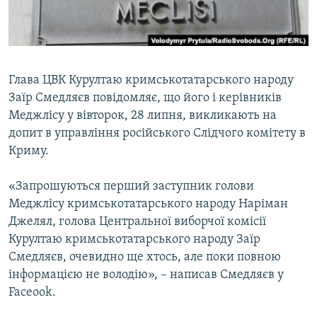
ВІДЕОУРОКИ «ELIFBE»
Русский
СВІДЧЕННЯ ОКУПАЦІЇ
Qırımtatar
УКРАЇНСЬКА ПРОБЛЕМА КРИМУ
Глава ЦВК Курултаю кримськотатарського народу
ДОЛУЧАЙСЯ!
ІНФОГРАФІКА
Заїр Смедляєв повідомляє, що його і керівників
Меджлісу у вівторок, 28 липня, викликають на
допит в управління російського Слідчого комітету в
Криму.
Усі сайти RFE/RL
«Запрошуються перший заступник голови
Меджлісу кримськотатарського народу Наріман
Джелял, голова Центральної виборчої комісії
Курултаю кримськотатарського народу Заїр
Смедляєв, очевидно ще хтось, але поки повною
інформацією не володію», – написав Смедляєв у
Faceook.