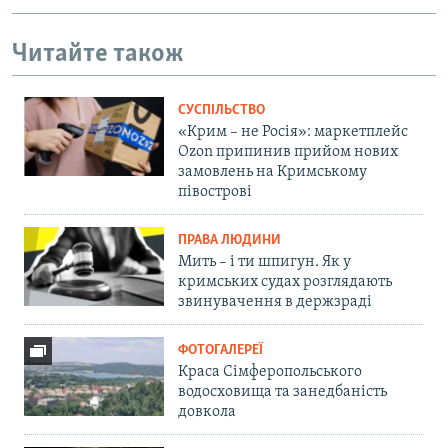
Читайте також
СУСПІЛЬСТВО
«Крим – не Росія»: маркетплейс
Ozon припинив прийом нових
замовлень на Кримському
півострові
ПРАВА ЛЮДИНИ
Мить – і ти шпигун. Як у
кримських судах розглядають
звинувачення в держзраді
ФОТОГАЛЕРЕЇ
Краса Сімферопольського
водосховища та занедбаність
довкола