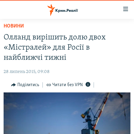
Доступність
посилання
Перейти
НОВИНИ
до
НОВИНИ
Олланд вирішить долю двох
основного
ВОДА.КРИМ
матеріалу
«Містралей» для Росії в
ВІДЕО ТА ФОТО
Перейти
найближчі тижні
до
ПОЛІТИКА
основної
28 липень 2015, 09:08
БЛОГИ
навігації
Перейти
Поділитись
Читати без VPN
ПОГЛЯД
до
ІНТЕРВ'Ю
пошуку
ВСЕ ЗА ДЕНЬ
СПЕЦПРОЕКТИ
ЯК ОБІЙТИ БЛОКУВАННЯ
ДЕПОРТАЦІЯ