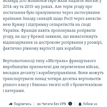
мільярд 200 мільйонів євро мали надійти Москві у
2014-му та 2015-му роках. Але торік угоду про
постачання було призупинено через застосування
країнами Заходу санкцій щодо Росії через анексію
нею Криму і підтримку сепаратистів на сході
України. Франція навіть пропонувала розірвати
угоду, на що у Кремлі заявили, що вимагатимуть
відшкодування за дострокове розірвання у розмірі,
фактично рівному вартості цих кораблів.
Вертольотоносці типу «Містраль» французького
виробництва призначені для перевезення військ,
висадки десанту і кораблеуправління. Вони можуть
транспортувати понад чотири десятка вертольотів
різного класу і близько тисячі осіб з бронетехнікою
і катерами.
Поділитись
Читати без VPN
Follow us