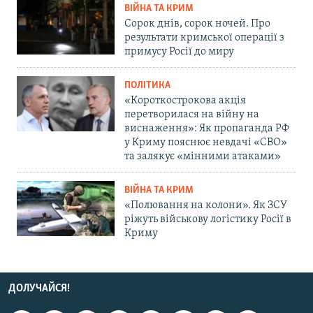
ВІЙНА ТА КРИМ
Сорок днів, сорок ночей. Про
результати кримської операції з
примусу Росії до миру
ПОЛІТИКА
«Короткострокова акція
перетворилася на війну на
виснаження»: Як пропаганда РФ
у Криму пояснює невдачі «СВО»
та залякує «мінними атаками»
ВІЙНА ТА КРИМ
«Полювання на колони». Як ЗСУ
ріжуть військову логістику Росії в
Криму
ДОЛУЧАЙСЯ!