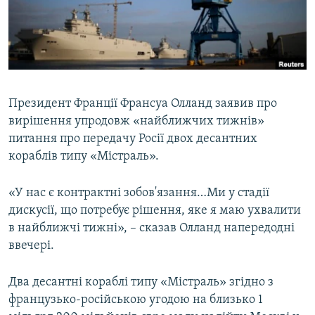
ВІДЕОУРОКИ «ELIFBE»
Русский
СВІДЧЕННЯ ОКУПАЦІЇ
Qırımtatar
УКРАЇНСЬКА ПРОБЛЕМА КРИМУ
ДОЛУЧАЙСЯ!
ІНФОГРАФІКА
Президент Франції Франсуа Олланд заявив про
вирішення упродовж «найближчих тижнів»
питання про передачу Росії двох десантних
Усі сайти RFE/RL
кораблів типу «Містраль».
«У нас є контрактні зобов'язання…Ми у стадії
дискусії, що потребує рішення, яке я маю ухвалити
в найближчі тижні», – сказав Олланд напередодні
ввечері.
Два десантні кораблі типу «Містраль» згідно з
французько-російською угодою на близько 1