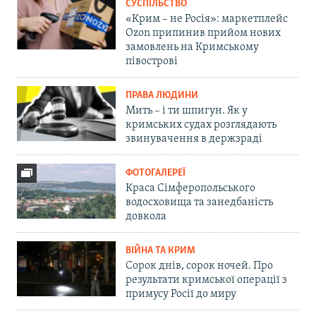
СУСПІЛЬСТВО
«Крим – не Росія»: маркетплейс
Ozon припинив прийом нових
замовлень на Кримському
півострові
ПРАВА ЛЮДИНИ
Мить – і ти шпигун. Як у
кримських судах розглядають
звинувачення в держзраді
ФОТОГАЛЕРЕЇ
Краса Сімферопольського
водосховища та занедбаність
довкола
ВІЙНА ТА КРИМ
Сорок днів, сорок ночей. Про
результати кримської операції з
примусу Росії до миру