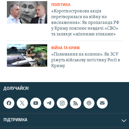
ПОЛІТИКА
«Короткострокова акція
перетворилася на війну на
виснаження»: Як пропаганда РФ
у Криму пояснює невдачі «СВО»
та залякує «мінними атаками»
ВІЙНА ТА КРИМ
«Полювання на колони». Як ЗСУ
ріжуть військову логістику Росії в
Криму
ДОЛУЧАЙСЯ!
ПІДТРИМКА