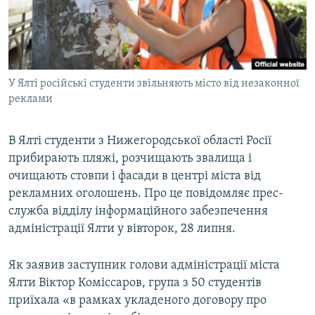
ВІДЕОУРОКИ «ELIFBE»
Русский
СВІДЧЕННЯ ОКУПАЦІЇ
Qırımtatar
УКРАЇНСЬКА ПРОБЛЕМА КРИМУ
У Ялті російські студенти звільняють місто від незаконної
ДОЛУЧАЙСЯ!
ІНФОГРАФІКА
реклами
В Ялті студенти з Нижегородської області Росії
Усі сайти RFE/RL
прибирають пляжі, розчищають звалища і
очищають стовпи і фасади в центрі міста від
рекламних оголошень. Про це повідомляє прес-
служба відділу інформаційного забезпечення
адміністрації Ялти у вівторок, 28 липня.
Як заявив заступник голови адміністрації міста
Ялти Віктор Коміссаров, група з 50 студентів
приїхала «в рамках укладеного договору про