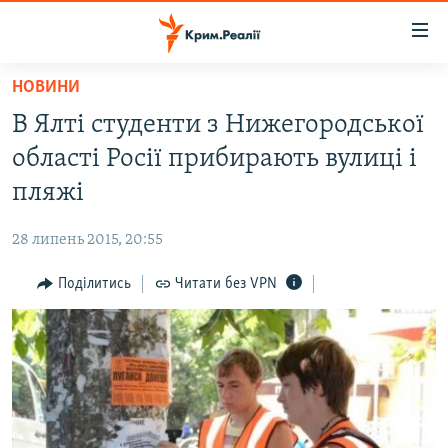
Доступність
посилання
Перейти
НОВИНИ
до
НОВИНИ
В Ялті студенти з Нижегородської
основного
ВОДА.КРИМ
матеріалу
області Росії прибирають вулиці і
ВІДЕО ТА ФОТО
Перейти
пляжі
до
ПОЛІТИКА
основної
28 липень 2015, 20:55
БЛОГИ
навігації
Перейти
Поділитись
Читати без VPN
ПОГЛЯД
до
ІНТЕРВ'Ю
пошуку
ВСЕ ЗА ДЕНЬ
СПЕЦПРОЕКТИ
ЯК ОБІЙТИ БЛОКУВАННЯ
ДЕПОРТАЦІЯ