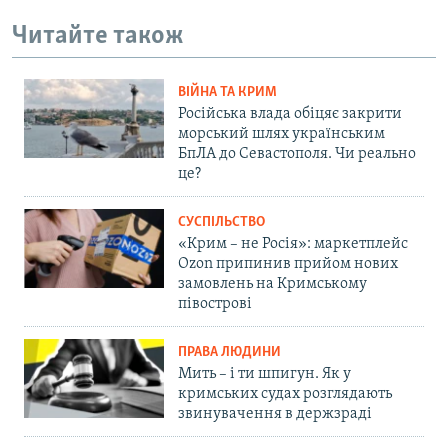
Читайте також
ВІЙНА ТА КРИМ
Російська влада обіцяє закрити
морський шлях українським
БпЛА до Севастополя. Чи реально
це?
СУСПІЛЬСТВО
«Крим – не Росія»: маркетплейс
Ozon припинив прийом нових
замовлень на Кримському
півострові
ПРАВА ЛЮДИНИ
Мить – і ти шпигун. Як у
кримських судах розглядають
звинувачення в держзраді