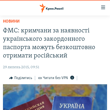
Доступність
посилання
Перейти
НОВИНИ
до
НОВИНИ
ФМС: кримчани за наявності
основного
ВОДА.КРИМ
матеріалу
українського закордонного
ВІДЕО ТА ФОТО
Перейти
паспорта можуть безкоштовно
до
ПОЛІТИКА
отримати російський
основної
БЛОГИ
навігації
29 липень 2015, 09:51
Перейти
ПОГЛЯД
до
Поділитись
Читати без VPN
ІНТЕРВ'Ю
пошуку
ВСЕ ЗА ДЕНЬ
СПЕЦПРОЕКТИ
ЯК ОБІЙТИ БЛОКУВАННЯ
ДЕПОРТАЦІЯ