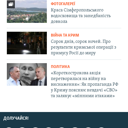
ФОТОГАЛЕРЕЇ
Краса Сімферопольського
водосховища та занедбаність
довкола
ВІЙНА ТА КРИМ
Сорок днів, сорок ночей. Про
результати кримської операції з
примусу Росії до миру
ПОЛІТИКА
«Короткострокова акція
перетворилася на війну на
виснаження»: Як пропаганда РФ
у Криму пояснює невдачі «СВО»
та залякує «мінними атаками»
ДОЛУЧАЙСЯ!