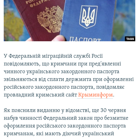
ВІДЕОУРОКИ «ELIFBE»
Русский
СВІДЧЕННЯ ОКУПАЦІЇ
Qırımtatar
УКРАЇНСЬКА ПРОБЛЕМА КРИМУ
ДОЛУЧАЙСЯ!
ІНФОГРАФІКА
У Федеральній міграційній службі Росії
повідомляють, що кримчани при пред'явленні
Усі сайти RFE/RL
чинного українського закордонного паспорта
звільняються від сплати держмита при оформленні
російського закордонного паспорта, повідомляє
провладний кримський сайт
Крыминформ
.
Як пояснили виданню у відомстві, ще 30 червня
набув чинності Федеральний закон про безмитне
оформлення російського закордонного паспорта
кримчанам, які мають діючий український