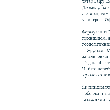
татар Заїру 
Джелялу. Їм в
лютого», тим
у конгресі. О
Формування I
принципом, як
геополітични
– Курултай і 
загальновизн
в'їзд на піво
Чийгоз перебу
кримськотата
Як повідомля
побоювання з
татар, який п