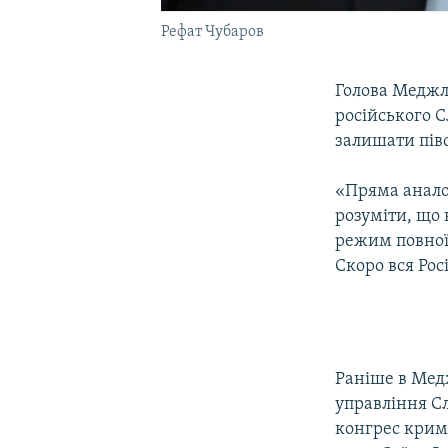
Рефат Чубаров
Голова Меджл
російського 
залишати піво
«Пряма аналог
розуміти, що
режим повної 
Скоро вся Росі
Раніше в Мед
управління Сл
конгрес крим