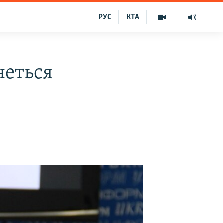
РУС
КТА
неться