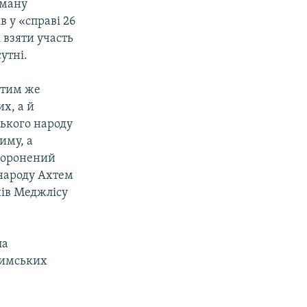
іману
в у «справі 26
 взяти участь
утні.
 тим же
их, а й
ького народу
иму, а
аборонений
 народу Ахтем
нів Меджлісу
ла
римських