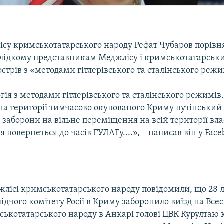
ісу кримськотатарського народу Рефат Чубаров порівн
Слідкому представникам Меджлісу і кримськотатарськ
стрів з «методами гітлерівського та сталінського режи
ія з методами гітлерівського та сталінського режимів..
 на території тимчасово окупованого Криму путінський
заборони на вільне переміщення на всій території власн
я повернеться до часів ГУЛАГу....», – написав він у Face
жлісі кримськотатарського народу повідомили, що 28 
ідчого комітету Росії в Криму заборонило виїзд на Всес
ськотатарського народу в Анкарі голові ЦВК Курултаю