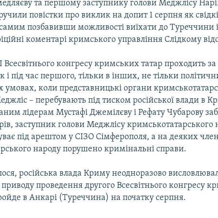
Смедляєву та першому заступнику голови Меджлісу Нар
ручили повістки про виклик на допит 1 серпня як свідкі
 самим позбавивши можливості виїхати до Туреччини і
фіційні коментарі кримського управління Слідкому відс
I Всесвітнього конгресу кримських татар проходить за
 і під час першого, тільки в інших, не тільки політичн
х умовах, коли представницькі органи кримськотатарс
Меджліс – перебувають під тиском російської влади в Кр
аним лідерам Мустафі Джемілєву і Рефату Чубарову з
стрів, заступник голови Меджлісу кримськотатарського
ває під арештом у СІЗО Сімферополя, а на деяких чле
рського народу порушено кримінальні справи.
лося, російська влада Криму неодноразово висловлюва
 приводу проведення другого Всесвітнього конгресу к
ройде в Анкарі (Туреччина) на початку серпня.