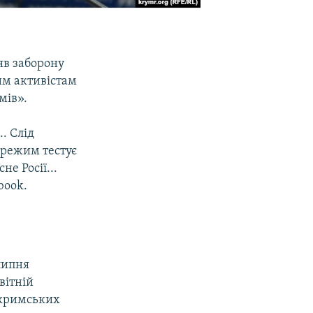
яв заборону
им активістам
мів».
. Слід
 режим тестує
е Росії...
book.
липня
вітній
 кримських