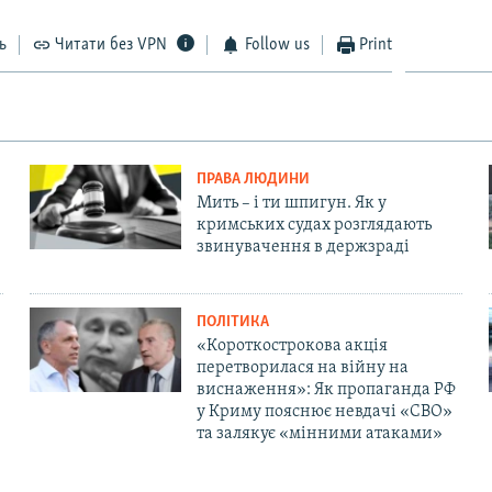
ь
Читати без VPN
Follow us
Print
ПРАВА ЛЮДИНИ
Мить – і ти шпигун. Як у
кримських судах розглядають
звинувачення в держзраді
ПОЛІТИКА
«Короткострокова акція
перетворилася на війну на
виснаження»: Як пропаганда РФ
у Криму пояснює невдачі «СВО»
та залякує «мінними атаками»