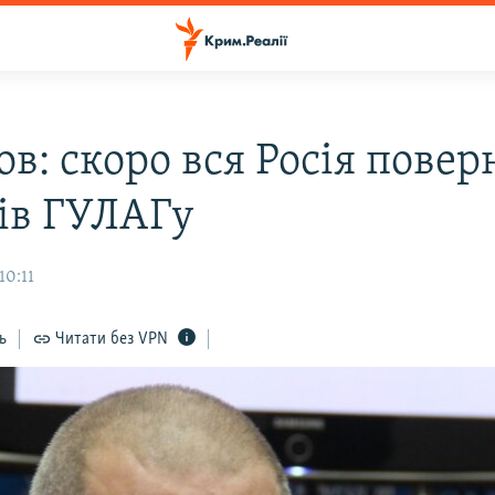
в: скоро вся Росія повер
сів ГУЛАГу
10:11
ь
Читати без VPN