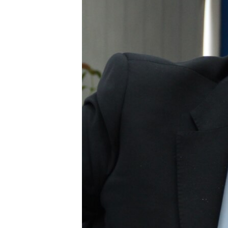
ВІДЕОУРОКИ «ELIFBE»
СВІДЧЕННЯ ОКУПАЦІЇ
УКРАЇНСЬКА ПРОБЛЕМА КРИМУ
ІНФОГРАФІКА