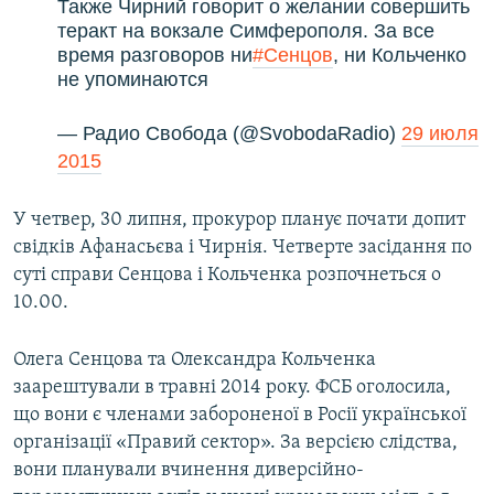
Также Чирний говорит о желании совершить
теракт на вокзале Симферополя. За все
время разговоров ни
#Сенцов
, ни Кольченко
не упоминаются
— Радио Свобода (@SvobodaRadio)
29 июля
2015
У четвер, 30 липня, прокурор планує почати допит
свідків Афанасьєва і Чирнія. Четверте засідання по
суті справи Сенцова і Кольченка розпочнеться о
10.00.
Олега Сенцова та Олександра Кольченка
заарештували в травні 2014 року. ФСБ оголосила,
що вони є членами забороненої в Росії української
організації «Правий сектор». За версією слідства,
вони планували вчинення диверсійно-