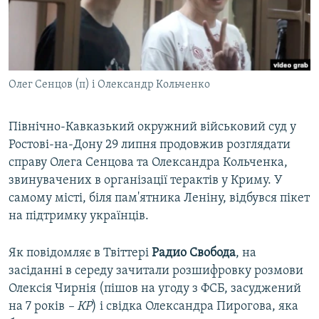
ВІДЕОУРОКИ «ELIFBE»
Русский
СВІДЧЕННЯ ОКУПАЦІЇ
Qırımtatar
УКРАЇНСЬКА ПРОБЛЕМА КРИМУ
Олег Сенцов (п) і Олександр Кольченко
ДОЛУЧАЙСЯ!
ІНФОГРАФІКА
Північно-Кавказький окружний військовий суд у
Ростові-на-Дону 29 липня продовжив розглядати
Усі сайти RFE/RL
справу Олега Сенцова та Олександра Кольченка,
звинувачених в організації терактів у Криму. У
самому місті, біля пам'ятника Леніну, відбувся пікет
на підтримку українців.
Як повідомляє в Твіттері
Радио Свобода
, на
засіданні в середу зачитали розшифровку розмови
Олексія Чирнія (пішов на угоду з ФСБ, засуджений
на 7 років
– КР
) і свідка Олександра Пирогова, яка