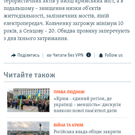
терористичних актів у низці кримських міст, а в
подальшому – знищення низки об'єктів
життєдіяльності, залізничних мостів, ліній
електропередач. Кольченку загрожує мінімум 10
років, а Сенцову – 20. Обидва провину заперечують
з дня їхнього затримання.
Поділитись
Читати без VPN
Follow us
Читайте також
ПРАВА ЛЮДИНИ
«Крим – єдиний регіон, де
українці – меншість»: дискусія
навколо нової пам'ятної дати
ВІЙНА ТА КРИМ
Російська влада обіцяє закрити