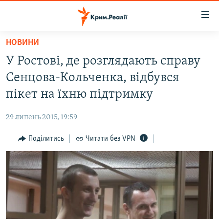
Доступність
посилання
Перейти
НОВИНИ
до
НОВИНИ
У Ростові, де розглядають справу
основного
ВОДА.КРИМ
матеріалу
Сенцова-Кольченка, відбувся
ВІДЕО ТА ФОТО
Перейти
пікет на їхню підтримку
до
ПОЛІТИКА
основної
29 липень 2015, 19:59
БЛОГИ
навігації
Перейти
Поділитись
Читати без VPN
ПОГЛЯД
до
ІНТЕРВ'Ю
пошуку
ВСЕ ЗА ДЕНЬ
СПЕЦПРОЕКТИ
ЯК ОБІЙТИ БЛОКУВАННЯ
ДЕПОРТАЦІЯ