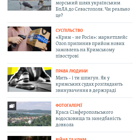
морський шлях українським
БпЛА до Севастополя. Чи реально
це?
СУСПІЛЬСТВО
«Крим – не Росія»: маркетплейс
Ozon припинив прийом нових
замовлень на Кримському
півострові
ПРАВА ЛЮДИНИ
Мить – і ти шпигун. Як у
кримських судах розглядають
звинувачення в держзраді
ФОТОГАЛЕРЕЇ
Краса Сімферопольського
водосховища та занедбаність
довкола