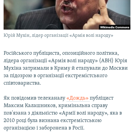
ВІДЕОУРОКИ «ELIFBE»
Русский
СВІДЧЕННЯ ОКУПАЦІЇ
Qırımtatar
УКРАЇНСЬКА ПРОБЛЕМА КРИМУ
Юрій Мухін, лідер організації «Армія волі народу»
ДОЛУЧАЙСЯ!
ІНФОГРАФІКА
Російського публіциста, опозиційного політика,
лідера організації «Армія волі народу» (АВН) Юрія
Усі сайти RFE/RL
Мухіна затримали в Криму й етапували до Москви
за підозрою в організації екстремістського
співтовариства.
Як повідомив телеканалу
«Дождь»
публіцист
Максим Калашников, кримінальна справу
пов'язана з діяльністю «Армії волі народу», яка в
2010 році була визнана екстремістською
організацією і заборонена в Росії.