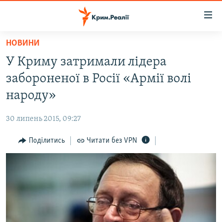
Доступність
посилання
Перейти
НОВИНИ
до
НОВИНИ
У Криму затримали лідера
основного
ВОДА.КРИМ
матеріалу
забороненої в Росії «Армії волі
ВІДЕО ТА ФОТО
Перейти
народу»
до
ПОЛІТИКА
основної
30 липень 2015, 09:27
БЛОГИ
навігації
Перейти
Поділитись
Читати без VPN
ПОГЛЯД
до
ІНТЕРВ'Ю
пошуку
ВСЕ ЗА ДЕНЬ
СПЕЦПРОЕКТИ
ЯК ОБІЙТИ БЛОКУВАННЯ
ДЕПОРТАЦІЯ