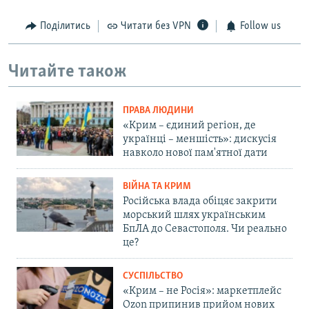
Поділитись
Читати без VPN
Follow us
Читайте також
ПРАВА ЛЮДИНИ
«Крим – єдиний регіон, де
українці – меншість»: дискусія
навколо нової пам'ятної дати
ВІЙНА ТА КРИМ
Російська влада обіцяє закрити
морський шлях українським
БпЛА до Севастополя. Чи реально
це?
СУСПІЛЬСТВО
«Крим – не Росія»: маркетплейс
Ozon припинив прийом нових