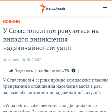
Доступність
посилання
Перейти
НОВИНИ
до
НОВИНИ
У Севастополі потренуються на
основного
ВОДА.КРИМ
матеріалу
випадок виникнення
ВІДЕО ТА ФОТО
Перейти
надзвичайної ситуації
до
ПОЛІТИКА
основної
30 липень 2015, 20:57
БЛОГИ
навігації
Перейти
Поділитись
Читати без VPN
ПОГЛЯД
до
У Севастополі 4 серпня пройде комплексне планове
ІНТЕРВ'Ю
пошуку
тренування з оповіщення населення міста в разі
ВСЕ ЗА ДЕНЬ
загрози або виникнення надзвичайної ситуації.
СПЕЦПРОЕКТИ
«Управління забезпечення заходів цивільного
ЯК ОБІЙТИ БЛОКУВАННЯ
ДЕПОРТАЦІЯ