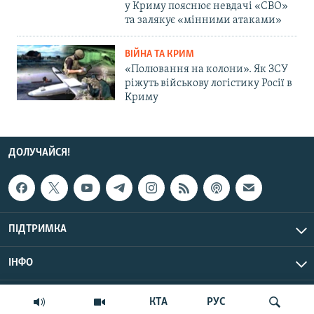
у Криму пояснює невдачі «СВО»
та залякує «мінними атаками»
ВІЙНА ТА КРИМ
«Полювання на колони». Як ЗСУ
ріжуть військову логістику Росії в
Криму
ДОЛУЧАЙСЯ!
ПІДТРИМКА
ІНФО
© Крим.Реалії, 2026 | Усі права застережено.
КТА
РУС