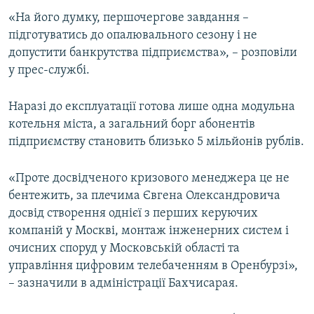
ВІДЕОУРОКИ «ELIFBE»
«На його думку, першочергове завдання –
Русский
підготуватись до опалювального сезону і не
СВІДЧЕННЯ ОКУПАЦІЇ
Qırımtatar
допустити банкрутства підприємства», – розповіли
УКРАЇНСЬКА ПРОБЛЕМА КРИМУ
у прес-службі.
ДОЛУЧАЙСЯ!
ІНФОГРАФІКА
Наразі до експлуатації готова лише одна модульна
котельня міста, а загальний борг абонентів
підприємству становить близько 5 мільйонів рублів.
Усі сайти RFE/RL
«Проте досвідченого кризового менеджера це не
бентежить, за плечима Євгена Олександровича
досвід створення однієї з перших керуючих
компаній у Москві, монтаж інженерних систем і
очисних споруд у Московській області та
управління цифровим телебаченням в Оренбурзі»,
– зазначили в адміністрації Бахчисарая.