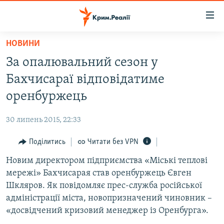
Доступність
посилання
Перейти
НОВИНИ
до
НОВИНИ
За опалювальний сезон у
основного
ВОДА.КРИМ
матеріалу
Бахчисараї відповідатиме
ВІДЕО ТА ФОТО
Перейти
оренбуржець
до
ПОЛІТИКА
основної
30 липень 2015, 22:33
БЛОГИ
навігації
Перейти
Поділитись
Читати без VPN
ПОГЛЯД
до
Новим директором підприємства «Міські теплові
ІНТЕРВ'Ю
пошуку
мережі» Бахчисарая став оренбуржець Євген
ВСЕ ЗА ДЕНЬ
Шкляров. Як повідомляє прес-служба російської
СПЕЦПРОЕКТИ
адміністрації міста, новопризначений чиновник –
«досвідчений кризовий менеджер із Оренбурга».
ЯК ОБІЙТИ БЛОКУВАННЯ
ДЕПОРТАЦІЯ