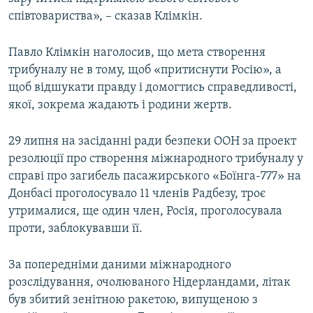
співтовариства», – сказав Клімкін.
Павло Клімкін наголосив, що мета створення
трибуналу не в тому, щоб «притиснути Росію», а
щоб відшукати правду і домогтись справедливості,
якої, зокрема жадають і родини жертв.
29 липня на засіданні ради безпеки ООН за проект
резолюції про створення міжнародного трибуналу у
справі про загибель пасажирського «Боїнга-777» на
Донбасі проголосувало 11 членів Радбезу, троє
утрималися, ще один член, Росія, проголосувала
проти, заблокувавши її.
За попередніми даними міжнародного
розслідування, очолюваного Нідерландами, літак
був збитий зенітною ракетою, випущеною з