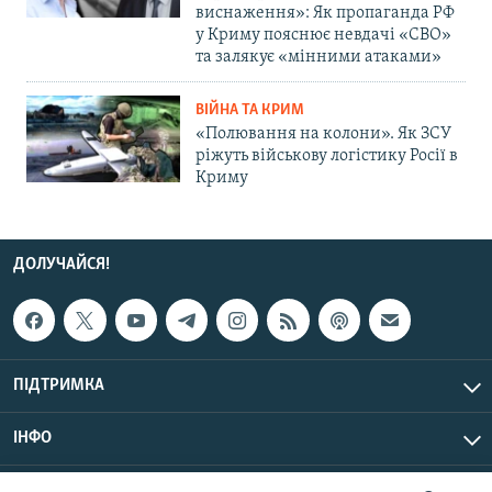
виснаження»: Як пропаганда РФ
у Криму пояснює невдачі «СВО»
та залякує «мінними атаками»
ВІЙНА ТА КРИМ
«Полювання на колони». Як ЗСУ
ріжуть військову логістику Росії в
Криму
ДОЛУЧАЙСЯ!
ПІДТРИМКА
ІНФО