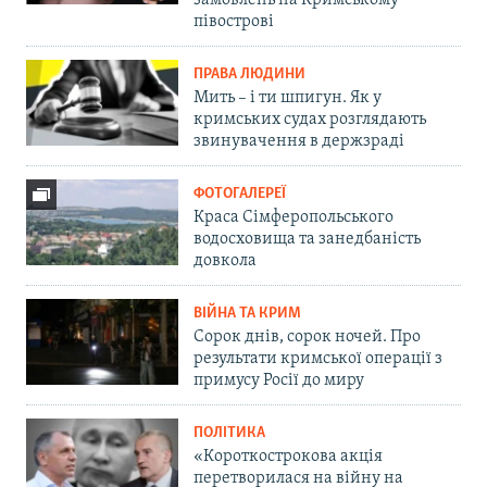
замовлень на Кримському
півострові
ПРАВА ЛЮДИНИ
Мить – і ти шпигун. Як у
кримських судах розглядають
звинувачення в держзраді
ФОТОГАЛЕРЕЇ
Краса Сімферопольського
водосховища та занедбаність
довкола
ВІЙНА ТА КРИМ
Сорок днів, сорок ночей. Про
результати кримської операції з
примусу Росії до миру
ПОЛІТИКА
«Короткострокова акція
перетворилася на війну на