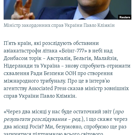
ВІДЕОУРОКИ «ELIFBE»
Русский
СВІДЧЕННЯ ОКУПАЦІЇ
Qırımtatar
Міністр закордонних справ України Павло Клімкін
УКРАЇНСЬКА ПРОБЛЕМА КРИМУ
ДОЛУЧАЙСЯ!
ІНФОГРАФІКА
П'ять країн, які розслідують обставини
авіакатастрофи літака «Боїнг-777» в небі над
Донбасом торік – Австралія, Бельгія, Малайзія,
Усі сайти RFE/RL
Нідерланди та Україна – знову спробують отримати
схвалення Ради Безпеки ООН про створення
міжнародного трибуналу. Про це в інтерв'ю
агентству Associated Press сказав міністр зовнішніх
справ України Павло Клімкін.
«Через два місяці у нас буде остаточний звіт (
про
результати розслідування –​ ред.
), і що скаже через
два місяці Росія? Ми, безумовно, спробуємо ще раз
заручитися підтримкою всього світового