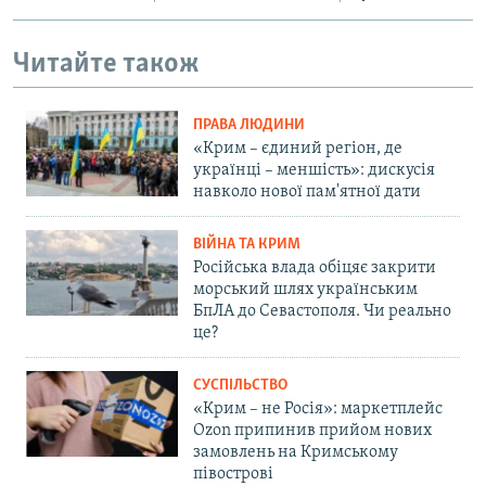
Читайте також
ПРАВА ЛЮДИНИ
«Крим – єдиний регіон, де
українці – меншість»: дискусія
навколо нової пам'ятної дати
ВІЙНА ТА КРИМ
Російська влада обіцяє закрити
морський шлях українським
БпЛА до Севастополя. Чи реально
це?
СУСПІЛЬСТВО
«Крим – не Росія»: маркетплейс
Ozon припинив прийом нових
замовлень на Кримському
півострові