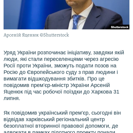
ВІДЕОУРОКИ «ELIFBE»
Русский
СВІДЧЕННЯ ОКУПАЦІЇ
Qırımtatar
УКРАЇНСЬКА ПРОБЛЕМА КРИМУ
Арсеній Яценюк ©Shutterstock
ДОЛУЧАЙСЯ!
ІНФОГРАФІКА
Уряд України розпочинає ініціативу, завдяки якій
люди, які стали переселенцями через агресію
Усі сайти RFE/RL
Росії проти України, зможуть подати позов на
Росію до Європейського суду з прав людини і
вимагати відшкодування збитків. Про це
повідомив прем’єр-міністр України Арсеній
Яценюк під час робочої поїздки до Харкова 31
липня.
Як повідомив український прем’єр, сьогодні він
відвідав харківський регіональний центр
безоплатної вторинної правової допомоги, де
адвокати в рамках пілотного проекту почали