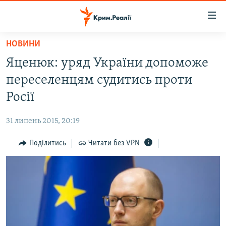
Доступність
посилання
Перейти
НОВИНИ
до
НОВИНИ
Яценюк: уряд України допоможе
основного
ВОДА.КРИМ
матеріалу
переселенцям судитись проти
ВІДЕО ТА ФОТО
Перейти
Росії
до
ПОЛІТИКА
основної
31 липень 2015, 20:19
БЛОГИ
навігації
Перейти
Поділитись
Читати без VPN
ПОГЛЯД
до
ІНТЕРВ'Ю
пошуку
ВСЕ ЗА ДЕНЬ
СПЕЦПРОЕКТИ
ЯК ОБІЙТИ БЛОКУВАННЯ
ДЕПОРТАЦІЯ