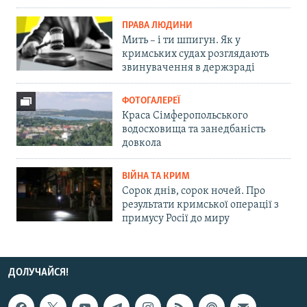
ПРАВА ЛЮДИНИ
Мить – і ти шпигун. Як у
кримських судах розглядають
звинувачення в держзраді
ФОТОГАЛЕРЕЇ
Краса Сімферопольського
водосховища та занедбаність
довкола
ВІЙНА ТА КРИМ
Сорок днів, сорок ночей. Про
результати кримської операції з
примусу Росії до миру
ДОЛУЧАЙСЯ!