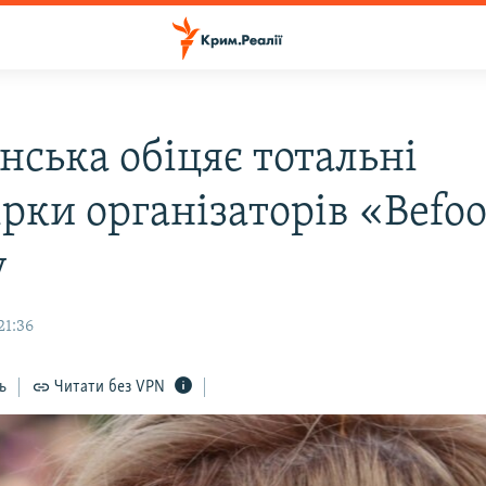
нська обіцяє тотальні
рки організаторів «Befoo
у
21:36
ь
Читати без VPN