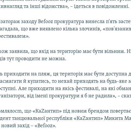
внагляд та інші відомства», – ідеться в повідомленні.
заторам заходу Befooz прокуратура винесла п'ять заст
гадала, що вже виявлено кілька злочинів, «пов'язаних
фестивалем».
ож заявила, що вхід на територію має бути вільним. Н
дів тут проводити не можна.
 приходити на пляж, ця територія має бути доступна д
асмагати й купатись, то нехай приходять на будь-яке м
оступні. Але приходити на якісь фестивалі, на які об
анізатори, від імені прокуратури я б не радила», – ска
омлялосm, що «КаZантип» під новим брендом повертає
дент танцювальної республіки «КаZантип» Микита 
новий захід – «Befooz».