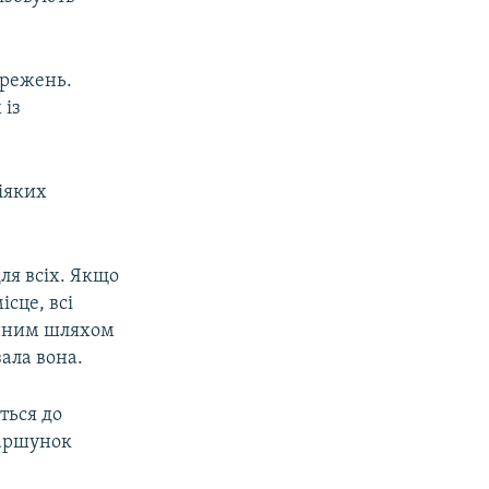
ережень.
 із
іяких
ля всіх. Якщо
ісце, всі
манним шляхом
зала вона.
ться до
Маршунок