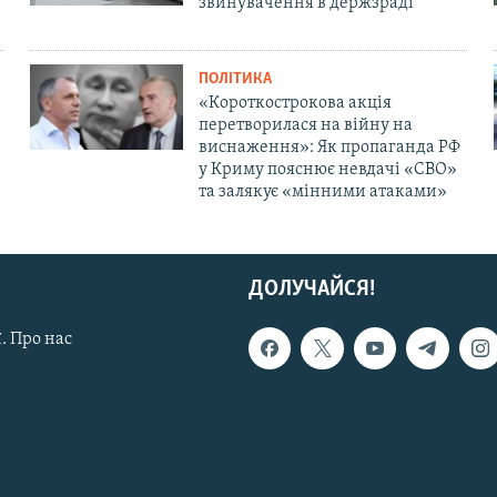
звинувачення в держзраді
ПОЛІТИКА
«Короткострокова акція
перетворилася на війну на
виснаження»: Як пропаганда РФ
у Криму пояснює невдачі «СВО»
та залякує «мінними атаками»
ДОЛУЧАЙСЯ!
. Про нас