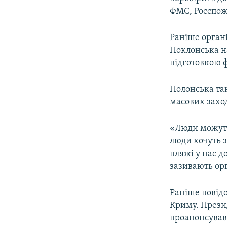
ФМС, Росспожи
Раніше органі
Поклонська на
підготовкою 
Полонська так
масових захо
«Люди можуть
люди хочуть з
пляжі у нас д
зазивають орг
Раніше повід
Криму. Прези
проанонсував 