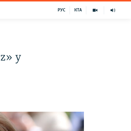
РУС
КТА
z» у