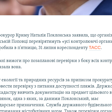
рокурор Криму Наталія Поклонська заявила, що організ
ській Поповці перевірятимуть «усі контролюючі органи
ТАСС
робила в п'ятницю, 31 липня кореспонденту
.
ні вимоги про позапланові перевірки з боку всіх кон
азала вона.
 екології та природних ресурсів за приписом прокура
вести перевірку з питання доступності пляжів. Держко
 кадастру вивчить документацію на предмет цільового
лянок, одна з яких, за даними Поклонський, має
одарське призначення. Служба державного будівельног
отримання містобудівних норм. Також перевірки орган