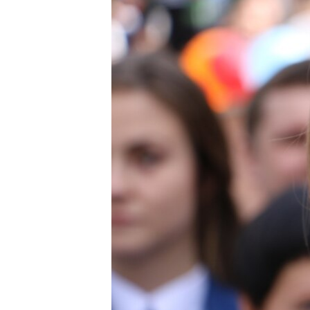
ВІДЕОУРОКИ «ELIFBE»
СВІДЧЕННЯ ОКУПАЦІЇ
УКРАЇНСЬКА ПРОБЛЕМА КРИМУ
ІНФОГРАФІКА