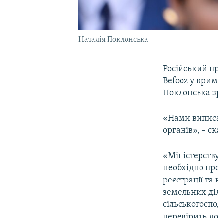
Наталія Поклонська
Російський п
Befooz у крим
Поклонська з
«Нами виписа
органів», – ск
«Міністерству
необхідно про
реєстрації та
земельних ді
сільськогосп
перевірить д