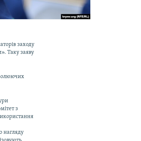
аторів заходу
». Таку заяву
тролюючих
тури
мітет з
 використання
о нагляду
ізовують