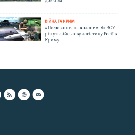
довкола
ВІЙНА ТА КРИМ
«Полювання на колони». Як ЗСУ
ріжуть військову логістику Росії в
Криму