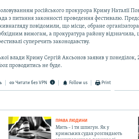
 головуванням російського прокурора Криму Наталії По
рада з питання законності проведення фестивалю. Пре
живнагляду повідомили, що місце, обране організатор
еобхідним вимогам, а прокуратура району відзначила,
естивалі суперечить законодавству.
ької влади Криму Сергій Аксьонов заявив у понеділок, 
ooz проводитись не буде.
ь
Читати без VPN
Follow us
Print
ПРАВА ЛЮДИНИ
Мить – і ти шпигун. Як у
кримських судах розглядають