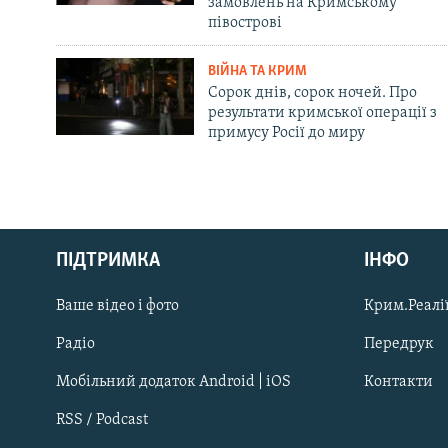
замовлень на Кримському
півострові
ВІЙНА ТА КРИМ
Сорок днів, сорок ночей. Про
результати кримської операції з
примусу Росії до миру
Русский
ПІДТРИМКА
ІНФО
Qırımtatar
Ваше відео і фото
Крим.Реалії
ДОЛУЧАЙСЯ!
Радіо
Передрук
Мобільний додаток Android | iOS
Контакти
RSS / Podcast