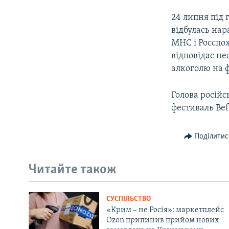
24 липня під
відбулась на
МНС і Росспо
відповідає н
алкоголю на ф
Голова російс
фестиваль Bef
Поділитис
Читайте також
СУСПІЛЬСТВО
«Крим – не Росія»: маркетплейс
Ozon припинив прийом нових