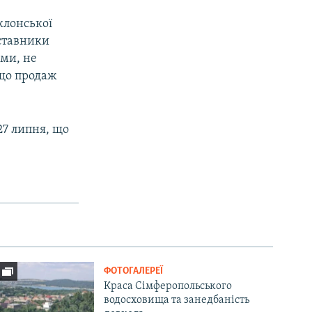
клонської
дставники
ами, не
 що продаж
27 липня, що
ФОТОГАЛЕРЕЇ
Краса Сімферопольського
водосховища та занедбаність