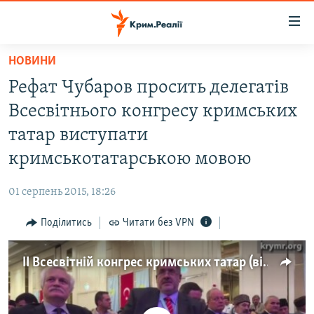
Доступність
посилання
Перейти
НОВИНИ
до
НОВИНИ
Рефат Чубаров просить делегатів
основного
ВОДА.КРИМ
матеріалу
Всесвітнього конгресу кримських
ВІДЕО ТА ФОТО
Перейти
татар виступати
до
ПОЛІТИКА
кримськотатарською мовою
основної
БЛОГИ
навігації
01 серпень 2015, 18:26
Перейти
ПОГЛЯД
до
Поділитись
Читати без VPN
ІНТЕРВ'Ю
пошуку
ВСЕ ЗА ДЕНЬ
ІІ Всесвітній конгрес кримських татар (відео)
СПЕЦПРОЕКТИ
ЯК ОБІЙТИ БЛОКУВАННЯ
ДЕПОРТАЦІЯ