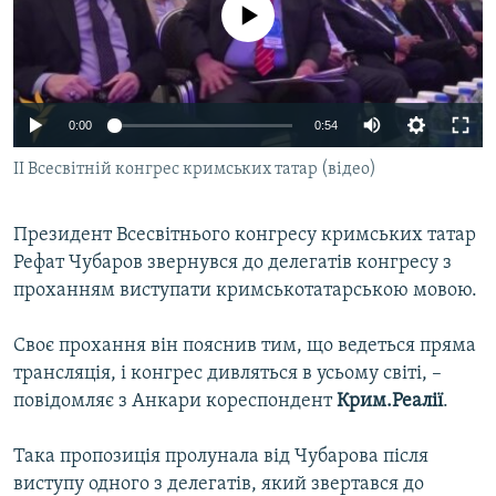
No media source currently available
ВІДЕОУРОКИ «ELIFBE»
Русский
СВІДЧЕННЯ ОКУПАЦІЇ
Qırımtatar
УКРАЇНСЬКА ПРОБЛЕМА КРИМУ
0:00
0:54
ДОЛУЧАЙСЯ!
ІНФОГРАФІКА
ІІ Всесвітній конгрес кримських татар (відео)
Президент Всесвітнього конгресу кримських татар
Усі сайти RFE/RL
Рефат Чубаров звернувся до делегатів конгресу з
проханням виступати кримськотатарською мовою.
Своє прохання він пояснив тим, що ведеться пряма
трансляція, і конгрес дивляться в усьому світі, –
повідомляє з Анкари кореспондент
Крим.Реалії
.
Така пропозиція пролунала від Чубарова після
виступу одного з делегатів, який звертався до