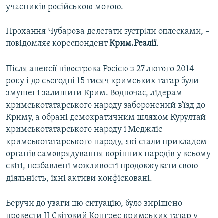
учасників російською мовою.
Прохання Чубарова делегати зустріли оплесками, –
повідомляє кореспондент
Крим.Реалії
.
Після анексії півострова Росією з 27 лютого 2014
року і до сьогодні 15 тисяч кримських татар були
змушені залишити Крим. Водночас, лідерам
кримськотатарського народу заборонений в'їзд до
Криму, а обрані демократичним шляхом Курултай
кримськотатарського народу і Меджліс
кримськотатарського народу, які стали прикладом
органів самоврядування корінних народів у всьому
світі, позбавлені можливості продовжувати свою
діяльність, їхні активи конфісковані.
Беручи до уваги цю ситуацію, було вирішено
провести II Світовий Конгрес кримських татар у