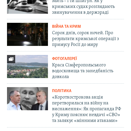
Мить – і ти шпигун. Як у
кримських судах розглядають
звинувачення в держзраді
ВІЙНА ТА КРИМ
Сорок днів, сорок ночей. Про
результати кримської операції з
примусу Росії до миру
ФОТОГАЛЕРЕЇ
Краса Сімферопольського
водосховища та занедбаність
довкола
ПОЛІТИКА
«Короткострокова акція
перетворилася на війну на
виснаження»: Як пропаганда РФ
у Криму пояснює невдачі «СВО»
та залякує «мінними атаками»