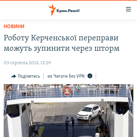
Доступність
посилання
Перейти
НОВИНИ
до
НОВИНИ
Роботу Керченської переправи
основного
ВОДА.КРИМ
матеріалу
можуть зупинити через шторм
ВІДЕО ТА ФОТО
Перейти
до
03 серпень 2015, 13:29
ПОЛІТИКА
основної
БЛОГИ
Поділитись
Читати без VPN
навігації
Перейти
ПОГЛЯД
до
ІНТЕРВ'Ю
пошуку
ВСЕ ЗА ДЕНЬ
СПЕЦПРОЕКТИ
ЯК ОБІЙТИ БЛОКУВАННЯ
ДЕПОРТАЦІЯ