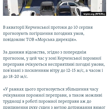
ВІДЕОУРОКИ «ELIFBE»
Русский
СВІДЧЕННЯ ОКУПАЦІЇ
Qırımtatar
УКРАЇНСЬКА ПРОБЛЕМА КРИМУ
В акваторії Керченської протоки до 10 серпня
ДОЛУЧАЙСЯ!
ІНФОГРАФІКА
прогнозують погіршення погодних умов,
повідомляє ТОВ «Морська дирекція».
За даними відомства, згідно з попереднім
Усі сайти RFE/RL
прогнозом, у цей час у зоні Керченської поромної
переправи очікуються несприятливі погодні умови,
пов'язані з посиленням вітру до 12-15 м/с, а часом і
до 18-20 м/с.
«У рамках цього прогнозується збільшення часу
очікування поромної переправи, а також можливі
труднощі в роботі поромної переправи аж до
припинення руху суден з метою дотримання вимог