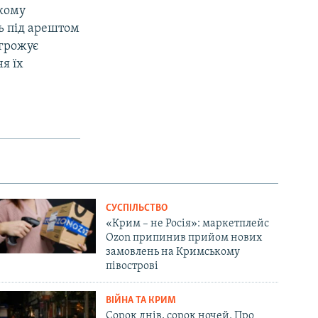
ькому
ь під арештом
агрожує
я їх
СУСПІЛЬСТВО
«Крим – не Росія»: маркетплейс
Ozon припинив прийом нових
замовлень на Кримському
півострові
ВІЙНА ТА КРИМ
Сорок днів, сорок ночей. Про