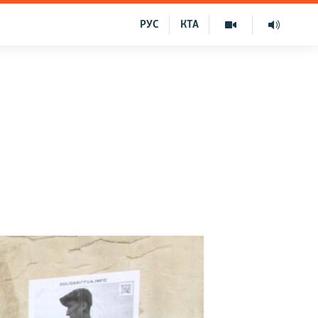
РУС
КТА