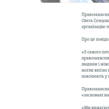
Правозахисни
Олега Сенцова
організацію т
Про це повідо
«З самого по
правозахисни
людини і між
могли якісно 
пояснюють у 
Правозахисни
«засновані на
«Ми вимагаєм