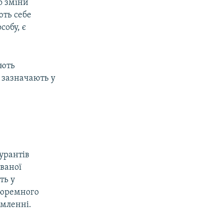
о зміни
ють себе
обу, є
ають
зазначають у
урантів
ваної
ть у
 тюремного
омленні.