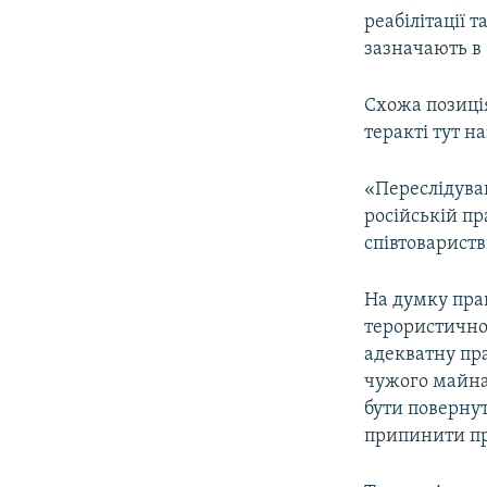
реабілітації 
зазначають в
Схожа позиці
теракті тут 
«Переслідува
російській пр
співтоварист
На думку прав
терористичном
адекватну пра
чужого майна
бути повернут
припинити пр