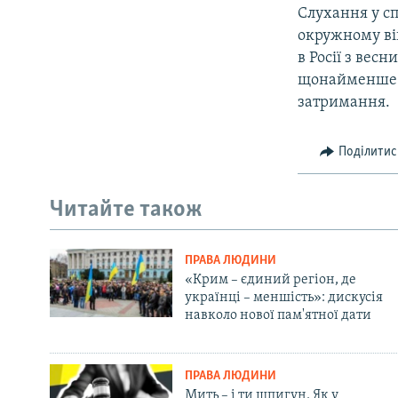
Слухання у с
окружному вій
в Росії з вес
щонайменше 1
затримання.
Поділитис
Читайте також
ПРАВА ЛЮДИНИ
«Крим – єдиний регіон, де
українці – меншість»: дискусія
навколо нової пам'ятної дати
ПРАВА ЛЮДИНИ
Мить – і ти шпигун. Як у