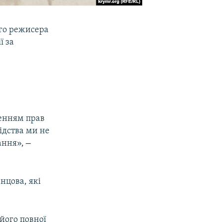
го режисера
ї за
шенням прав
ідства ми не
–
вання»,
цова, які
його повної