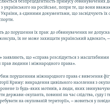
слюється безпрецедентність примусу обвинувачених д
з українського на російське, попри те, що вони вважа
України, а єдиними документами, що засвідчують їх ос
спорти.
ть до порушення їх прав: до обвинувачених не допуск
–
 консула, їх не може захищати український адвокат»,
» заявляють, що «справа розслідується з масштабними
прав людини і міжнародного права».
убим порушенням міжнародного права є вивезення фіг
торії Криму: викрадення цивільного населення з окупо
оронене із будь-яких мотивів, а люди, яких звинувачую
ти держави-окупанта, повинні на час слідства, суду і
–
ребувати на окупованій території»,
мовиться у повід