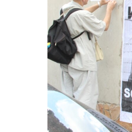
ВІДЕОУРОКИ «ELIFBE»
СВІДЧЕННЯ ОКУПАЦІЇ
УКРАЇНСЬКА ПРОБЛЕМА КРИМУ
ІНФОГРАФІКА