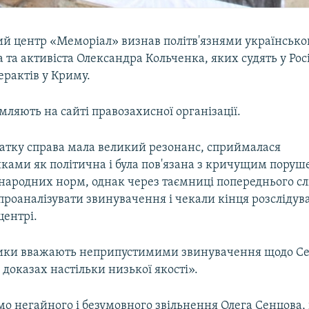
й центр «Меморіал» визнав політв'язнями українсько
 та активіста Олександра Кольченка, яких судять у Росі
ерактів у Криму.
мляють на сайті правозахисної організації.
чатку справа мала великий резонанс, сприймалася
ками як політична і була пов'язана з кричущим пору
народних норм, однак через таємниці попереднього сл
проаналізувати звинувачення і чекали кінця розсліду
центрі.
ки вважають неприпустимими звинувачення щодо Сен
 доказах настільки низької якості».
о негайного і безумовного звільнення Олега Сенцова, 