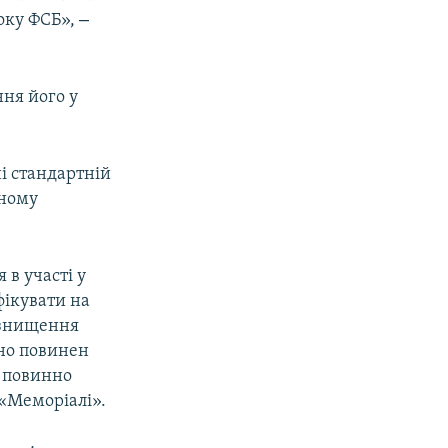
–
боку ФСБ»,
ня його у
і стандартній
чному
.
в участі у
фікувати на
, знищення
но повинен
о повинно
«Меморіалі».