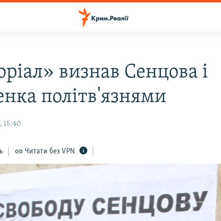
ріал» визнав Сенцова і
енка політв'язнями
, 15:40
ь
Читати без VPN