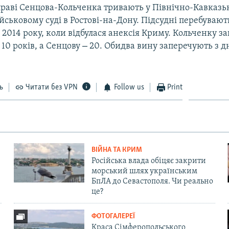
праві Сенцова-Кольченка тривають у Північно-Кавказ
ськовому суді в Ростові-на-Дону. Підсудні перебувают
ни 2014 року, коли відбулася анексія Криму. Кольченку з
–
0 років, а Сенцову
20. Обидва вину заперечують з дн
ь
Читати без VPN
Follow us
Print
ВІЙНА ТА КРИМ
Російська влада обіцяє закрити
морський шлях українським
БпЛА до Севастополя. Чи реально
це?
ФОТОГАЛЕРЕЇ
Краса Сімферопольського