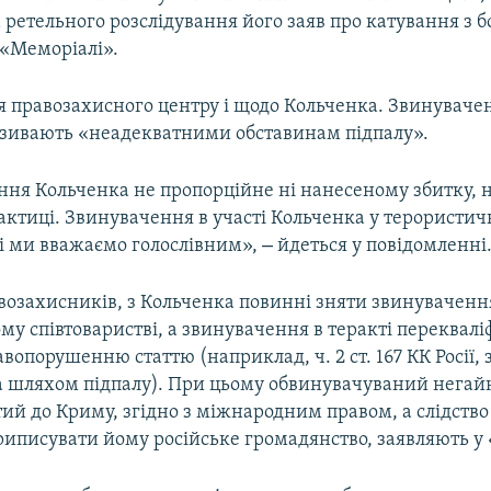
та ретельного розслідування його заяв про катування з 
 «Меморіалі».
я правозахисного центру і щодо Кольченка. Звинувачен
називають «неадекватними обставинам підпалу».
ння Кольченка не пропорційне ні нанесеному збитку, н
актиці. Звинувачення в участі Кольченка у терористи
–
ві ми вважаємо голослівним»,
йдеться у повідомленні
озахисників, з Кольченка повинні зняти звинувачення 
у співтоваристві, а звинувачення в теракті переквалі
вопорушенню статтю (наприклад, ч. 2 ст. 167 КК Росії
 шляхом підпалу). При цьому обвинувачуваний негай
ий до Криму, згідно з міжнародним правом, а слідств
иписувати йому російське громадянство, заявляють у 