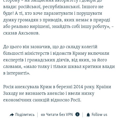
сторону – на зміцнення авторитету і довіри до
влади: російської, республіканської. Іншого не
буде! А ті, хто хоче паразитувати і порушувати
думку громадян з приводів, яких немає в природі
або реально вирішені, знайдіть собі іншу роботу», –
сказав Аксьонов.
До цього він зазначив, що до складу колегій
більшості міністерств і відомств Криму включили
експертів і громадських діячів, від яких, за його
словами, «мало толку і тільки шквал критики влади
в інтернеті».
Росія анексувала Крим в березні 2014 року. Країни
Заходу не визнають анексію і ввели низку
економічних санкцій відносно Росії.
Поділитись
Читати без VPN
Follow us