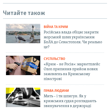
Читайте також
ВІЙНА ТА КРИМ
Російська влада обіцяє закрити
морський шлях українським
БпЛА до Севастополя. Чи реально
це?
СУСПІЛЬСТВО
«Крим – не Росія»: маркетплейс
Ozon припинив прийом нових
замовлень на Кримському
півострові
ПРАВА ЛЮДИНИ
Мить – і ти шпигун. Як у
кримських судах розглядають
звинувачення в держзраді