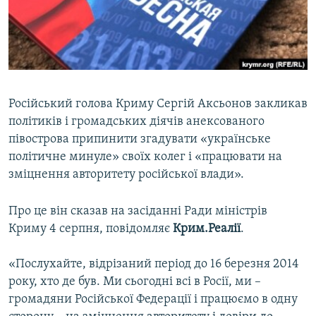
ВІДЕОУРОКИ «ELIFBE»
Русский
СВІДЧЕННЯ ОКУПАЦІЇ
Qırımtatar
УКРАЇНСЬКА ПРОБЛЕМА КРИМУ
ДОЛУЧАЙСЯ!
ІНФОГРАФІКА
Російський голова Криму Сергій Аксьонов закликав
політиків і громадських діячів анексованого
півострова припинити згадувати «українське
Усі сайти RFE/RL
політичне минуле» своїх колег і «працювати на
зміцнення авторитету російської влади».
Про це він сказав на засіданні Ради міністрів
Криму 4 серпня, повідомляє
Крим.Реалії
.
«Послухайте, відрізаний період до 16 березня 2014
року, хто де був. Ми сьогодні всі в Росії, ми –
громадяни Російської Федерації і працюємо в одну