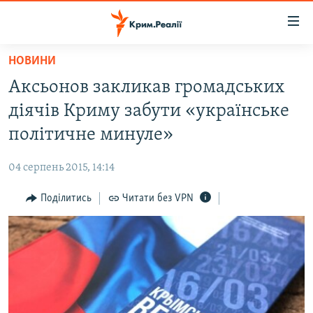
Доступність
посилання
Перейти
НОВИНИ
до
НОВИНИ
Аксьонов закликав громадських
основного
ВОДА.КРИМ
матеріалу
діячів Криму забути «українське
ВІДЕО ТА ФОТО
Перейти
політичне минуле»
до
ПОЛІТИКА
основної
04 серпень 2015, 14:14
БЛОГИ
навігації
Перейти
Поділитись
Читати без VPN
ПОГЛЯД
до
ІНТЕРВ'Ю
пошуку
ВСЕ ЗА ДЕНЬ
СПЕЦПРОЕКТИ
ЯК ОБІЙТИ БЛОКУВАННЯ
ДЕПОРТАЦІЯ