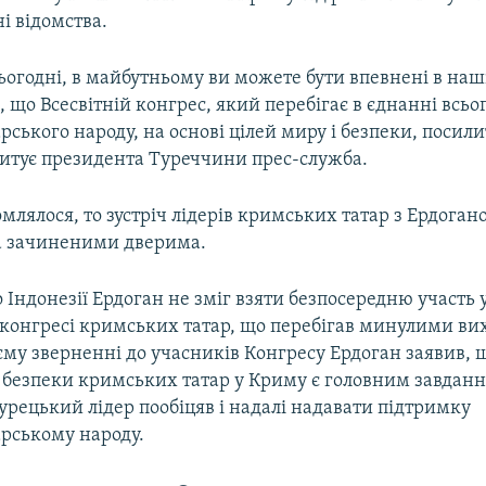
і відомства.
сьогодні, в майбутньому ви можете бути впевнені в наш
що Всесвітній конгрес, який перебігає в єднанні всьо
ського народу, на основі цілей миру і безпеки, посил
 цитує президента Туреччини прес-служба.
млялося, то зустріч лідерів кримських татар з Ердоган
за зачиненими дверима.
о Індонезії Ердоган не зміг взяти безпосередню участь 
 конгресі кримських татар, що перебігав минулими ви
єму зверненні до учасників Конгресу Ердоган заявив, 
 безпеки кримських татар у Криму є головним завдан
рецький лідер пообіцяв і надалі надавати підтримку
рському народу.