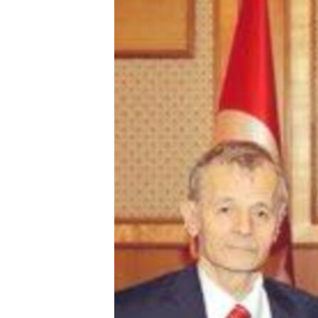
ВІДЕОУРОКИ «ELIFBE»
СВІДЧЕННЯ ОКУПАЦІЇ
УКРАЇНСЬКА ПРОБЛЕМА КРИМУ
ІНФОГРАФІКА