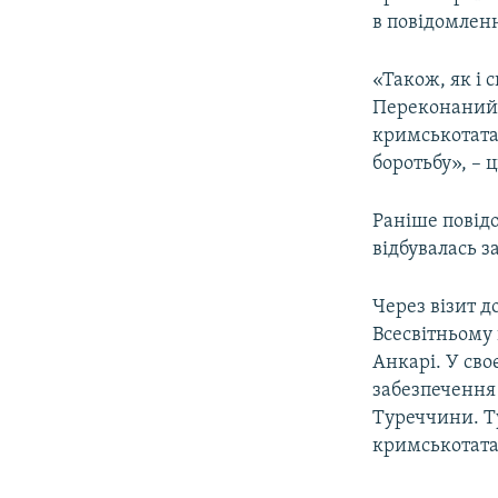
в повідомленн
«Також, як і 
Переконаний, 
кримськотатар
боротьбу», –
Раніше повідо
відбувалась 
Через візит д
Всесвітньому
Анкарі. У сво
забезпечення
Туреччини. Ту
кримськотата