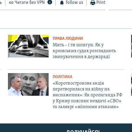
ь
Читати без VPN
Follow us
Print
ПРАВА ЛЮДИНИ
Мить – і ти шпигун. Як у
кримських судах розглядають
звинувачення в держзраді
ПОЛІТИКА
«Короткострокова акція
перетворилася на війну на
виснаження»: Як пропаганда РФ
у Криму пояснює невдачі «СВО»
та залякує «мінними атаками»