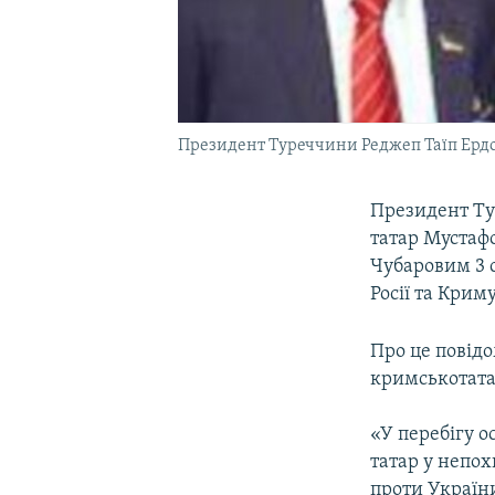
Президент Туреччини Реджеп Таїп Ердо
Президент Ту
татар Мустаф
Чубаровим 3 
Росії та Криму
Про це повід
кримськотата
«У перебігу о
татар у непох
проти України