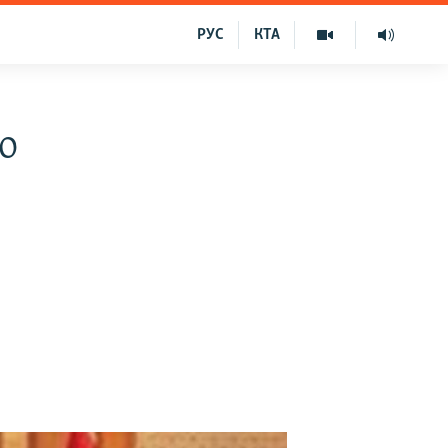
РУС
КТА
о