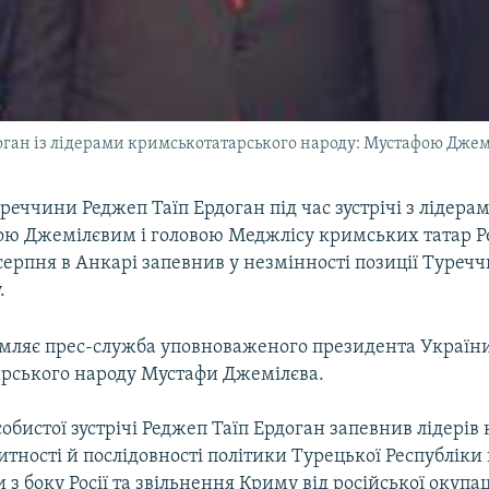
ган із лідерами кримськотатарського народу: Мустафою Джемі
реччини Реджеп Таїп Ердоган під час зустрічі з лідер
ою Джемілєвим і головою Меджлісу кримських татар 
серпня в Анкарі запевнив у незмінності позиції Туреч
.
омляє прес-служба уповноваженого президента України
рського народу Мустафи Джемілєва.
собистої зустрічі Реджеп Таїп Ердоган запевнив лідері
итності й послідовності політики Турецької Республіки 
 з боку Росії та звільнення Криму від російської окупаці