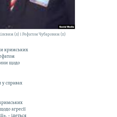
лєвим (л) і Рефатом Чубаровим (п)
ами кримських
Рефатом
чини щодо
 у справах
в кримських
щодо агресії
ї», – ідеться