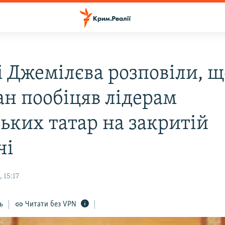
і Джемілєва розповіли, щ
ан пообіцяв лідерам
ьких татар на закритій
чі
 15:17
ь
Читати без VPN