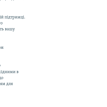
ій підтримці.
го
ить вашу
ом
у
хідними в
що
ням для