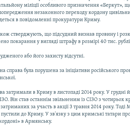
атальйону міліції особливого призначення «Беркут», щ
 попередження незаконного переходу кордону цивільн
деться в повідомленні прокуратури Криму.
акож стверджують, що підсудний визнав провину і розк
но покарання у вигляді штрафу в розмірі 40 тис. рублі
удженого або його захисту відсутні.
на справа була порушена за ініціативи російського пр
нської.
ва затримали в Криму в листопаді 2014 року. У грудні 
ІЗО. Він став останнім звільненим із СІЗО з чотирьох 
 затриманих за участь в акції 3 травня 2014 року. Тоді 
пустили до Криму. У зв'язку з цим кримські татари пр
кордоні» в Армянську.