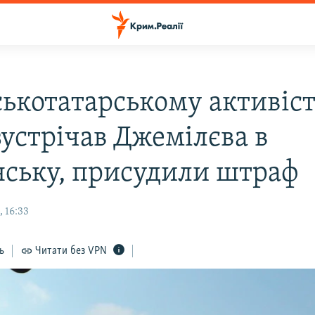
ькотатарському активіст
зустрічав Джемілєва в
ську, присудили штраф
 16:33
ь
Читати без VPN