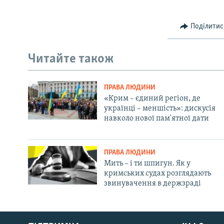
Поділитис
Читайте також
ПРАВА ЛЮДИНИ
«Крим – єдиний регіон, де
українці – меншість»: дискусія
навколо нової пам'ятної дати
ПРАВА ЛЮДИНИ
Мить – і ти шпигун. Як у
кримських судах розглядають
звинувачення в держзраді
Русский