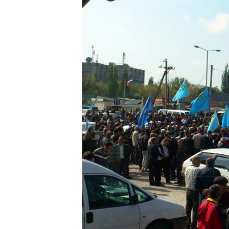
ВІДЕОУРОКИ «ELIFBE»
СВІДЧЕННЯ ОКУПАЦІЇ
УКРАЇНСЬКА ПРОБЛЕМА КРИМУ
ІНФОГРАФІКА