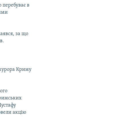
о перебуває в
ими
аявся, за що
в.
окурора Криму
його
кримських
Мустафу
овели акцію