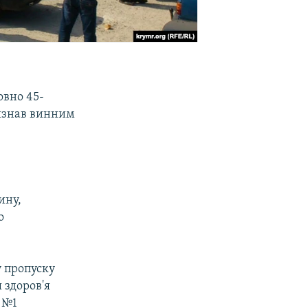
овно 45-
визнав винним
ину,
о
у пропуску
 здоров'я
 №1