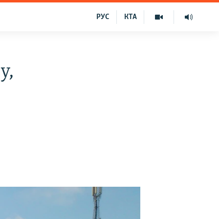
РУС
КТА
у,