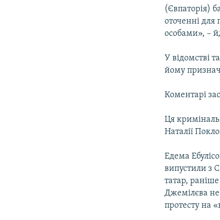
(Євпаторія) б
оточенні для
особами», – й
У відомстві т
йому призначе
Коментарі зас
Ця криміналь
Наталії Покло
Едема Ебулісо
випустили з С
татар, раніше
Джемілєва не 
протесту на «