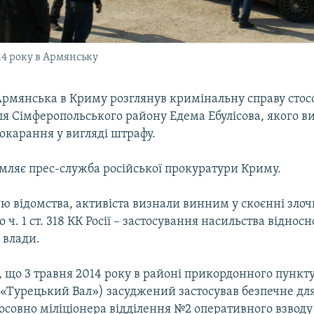
14 року в Армянську
Армянська в Криму розглянув кримінальну справу стос
ля Сімферопольського району Едема Ебулісова, якого 
окарання у вигляді штрафу.
омляє прес-служба російської прокуратури Криму.
ю відомства, активіста визнали винним у скоєнні злоч
 ч. 1 ст. 318 КК Росії – застосування насильства відносн
 влади.
 що 3 травня 2014 року в районі прикордонного пункт
«Турецький Вал») засуджений застосував безпечне для
осовно міліціонера відділення №2 оперативного взводу