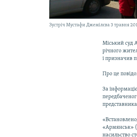
Зустріч Мустафи Джемілєва 3 травня 20
Міський суд 
річного жите
і призначив п
Про це повід
За інформаціє
передбаченого
представника
«Встановлено,
«Армянськ» (
насильство ст