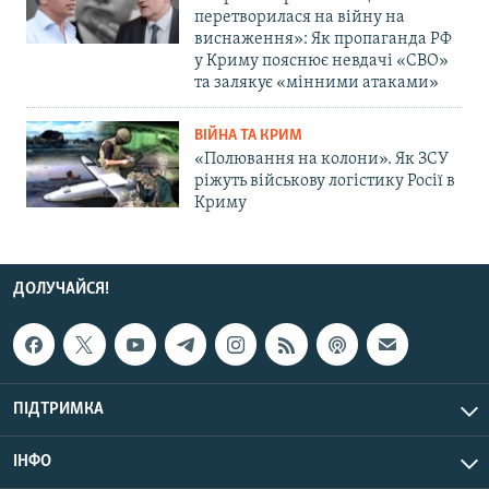
перетворилася на війну на
виснаження»: Як пропаганда РФ
у Криму пояснює невдачі «СВО»
та залякує «мінними атаками»
ВІЙНА ТА КРИМ
«Полювання на колони». Як ЗСУ
ріжуть військову логістику Росії в
Криму
ДОЛУЧАЙСЯ!
ПІДТРИМКА
ІНФО