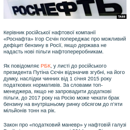
ВІДЕОУРОКИ «ELIFBE»
Русский
СВІДЧЕННЯ ОКУПАЦІЇ
Qırımtatar
УКРАЇНСЬКА ПРОБЛЕМА КРИМУ
Керівник російської нафтової компанії
ДОЛУЧАЙСЯ!
ІНФОГРАФІКА
«Роснафта» Ігор Сєчін попереджає про можливий
дефіцит бензину в Росії, якщо держава не
надасть нові пільги нафтопереробникам.
Усі сайти RFE/RL
Як повідомляє
РБК
, у листі до російського
президента Путіна Сєчін відзначив згубні, на його
думку, наслідки чинних від 1 січня 2015 року
податкових нормативів. За словами топ-
менеджера, якщо не запровадити додаткові
пільги, до 2017 року на Росію може чекати брак
бензину на внутрішньому ринку обсягом до п’яти
мільйонів тонн на рік.
Закон про «податковий маневр» у нафтовій галузі