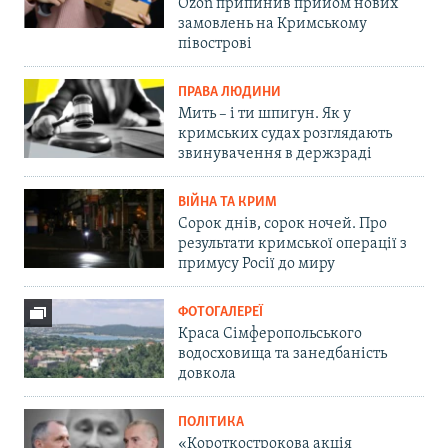
Ozon припинив прийом нових
замовлень на Кримському
півострові
ПРАВА ЛЮДИНИ
Мить – і ти шпигун. Як у
кримських судах розглядають
звинувачення в держзраді
ВІЙНА ТА КРИМ
Сорок днів, сорок ночей. Про
результати кримської операції з
примусу Росії до миру
ФОТОГАЛЕРЕЇ
Краса Сімферопольського
водосховища та занедбаність
довкола
ПОЛІТИКА
«Короткострокова акція