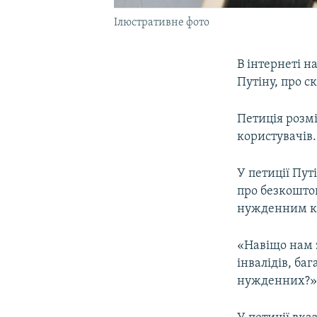
Ілюстративне фото
В інтернеті н
Путіну, про с
Петиція розм
користувачів.
У петиції Пут
про безкошто
нужденним ка
«Навіщо нам 
інвалідів, ба
нужденних?» –