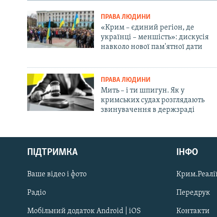
ПРАВА ЛЮДИНИ
«Крим – єдиний регіон, де
українці – меншість»: дискусія
навколо нової пам'ятної дати
ПРАВА ЛЮДИНИ
Мить – і ти шпигун. Як у
кримських судах розглядають
звинувачення в держзраді
Русский
ПІДТРИМКА
ІНФО
Qırımtatar
Ваше відео і фото
Крим.Реалії
ДОЛУЧАЙСЯ!
Радіо
Передрук
Мобільний додаток Android | iOS
Контакти