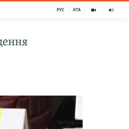
РУС
КТА
щення