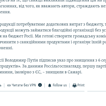
зують на те, що санкції викликали підвищення цін на п
агазинах, від чого, як вважають автори, страждають н
лення.
одукції потребуватиме додаткових витрат з бюджету, т
одукції можуть займатися благодійні організації без ус
на бюджет Росії. Ми готові створити громадську коміс
вчинити з санкційними продуктами і організує їхній ро
рненні.
ії Володимир Путін підписав указ про знищення з 6 с
родуктів». За даними Россільгоспнагляду, першу парті
винини, імовірно з ЄС, – знищили в Самарі.
ь
Читати без VPN
Follow us
Print