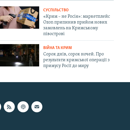
СУСПІЛЬСТВО
«Крим – не Росія»: маркетплейс
Ozon припинив прийом нових
замовлень на Кримському
півострові
ВІЙНА ТА КРИМ
Сорок днів, сорок ночей. Про
результати кримської операції з
примусу Росії до миру