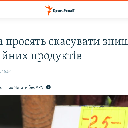
а просять скасувати зни
ійних продуктів
 15:54
ь
Читати без VPN