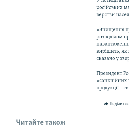
У петиції вка
російських м
верстви насе
«Знищення пр
розподілом пр
навантаження 
вирішить, як 
сказано у зве
Президент Рос
«санкційних п
продукції – с
Поділитис
Читайте також