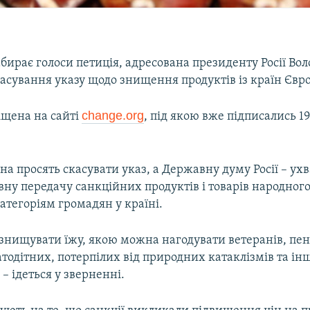
абирає голоси петиція, адресована президенту Росії В
касування указу щодо знищення продуктів із країн Євр
change.org
іщена на сайті
, під якою вже підписались 1
іна просять скасувати указ, а Державну думу Росії – ух
вну передачу санкційних продуктів і товарів народно
тегоріям громадян у країні.
знищувати їжу, якою можна нагодувати ветеранів, пен
гатодітних, потерпілих від природних катаклізмів та ін
 ідеться у зверненні.