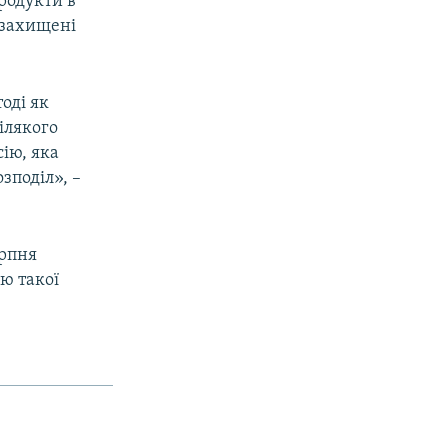
родукти в
езахищені
оді як
ілякого
ію, яка
зподіл», –
ерпня
ю такої