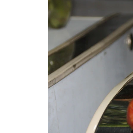
ВІДЕОУРОКИ «ELIFBE»
СВІДЧЕННЯ ОКУПАЦІЇ
УКРАЇНСЬКА ПРОБЛЕМА КРИМУ
ІНФОГРАФІКА