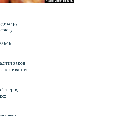
олодимиру
осоюзу.
90 646
валити закон
го споживання
сіонерів,
ших