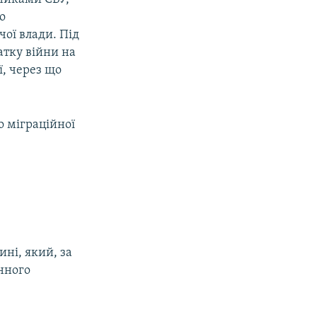
о
чої влади. Під
атку війни на
ї, через що
о міграційної
ні, який, за
нного