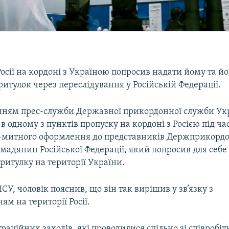
сії на кордоні з Україною попросив надати йому та йо
итулок через переслідування у Російській Федерації.
нням прес-служби Державної прикордонної служби Укр
в одному з пунктів пропуску на кордоні з Росією під ч
-митного оформлення до представників Держприкорд
мадянин Російської Федерації, який попросив для себе т
ритулку на території України.
У, чоловік пояснив, що він так вирішив у зв’язку з
ям на території Росії.
траційних заходів, які проводилися спільно зі співробі