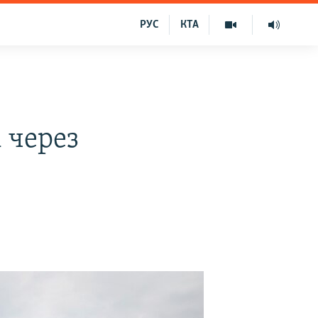
РУС
КТА
 через