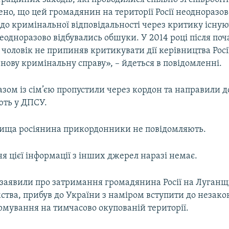
ено, що цей громадянин на території Росії неодноразов
до кримінальної відповідальності через критику існую
неодноразово відбувались обшуки. У 2014 році після поч
 чоловік не припиняв критикувати дії керівництва Росі
 нову кримінальну справу», – йдеться в повідомленні.
азом із сім’єю пропустили через кордон та направили д
ють у ДПСУ.
звища росіянина прикордонники не повідомляють.
 цієї інформації з інших джерел наразі немає.
 заявили про затримання громадянина Росії на Луганщи
ства, прибув до України з наміром вступити до незако
рмування на тимчасово окупованій території.