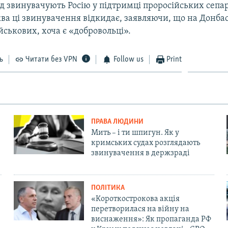
ід звинувачують Росію у підтримці проросійських сепа
ва ці звинувачення відкидає, заявляючи, що на Донба
йськових, хоча є «добровольці».
ь
Читати без VPN
Follow us
Print
ПРАВА ЛЮДИНИ
Мить – і ти шпигун. Як у
кримських судах розглядають
звинувачення в держзраді
ПОЛІТИКА
«Короткострокова акція
перетворилася на війну на
виснаження»: Як пропаганда РФ