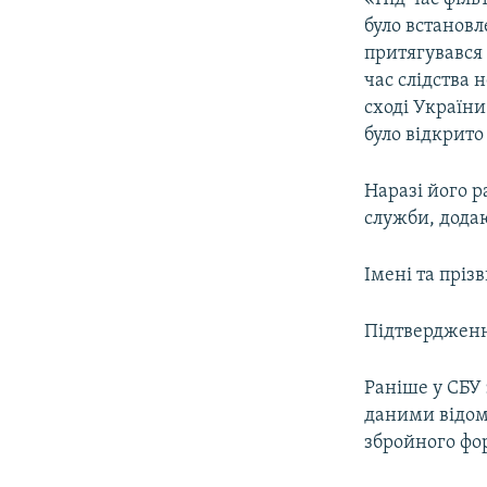
було встановл
притягувався 
час слідства 
сході України
було відкрито
Наразі його р
служби, дода
Імені та прі
Підтвердження
Раніше у СБУ
даними відом
збройного фо