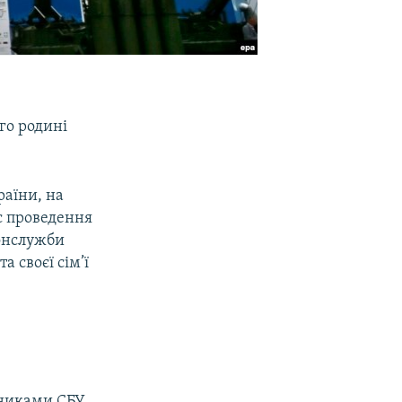
го родині
аїни, на
ас проведення
онслужби
а своєї сім’ї
тниками СБУ,