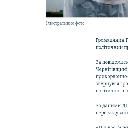
Ілюстративне фото
Громадянин Ро
політичний пр
За повідомле
Чернігівщині 
прикордонно
звернувся гро
політичного п
За даними ДПС
переслідуванн
«Під час філь