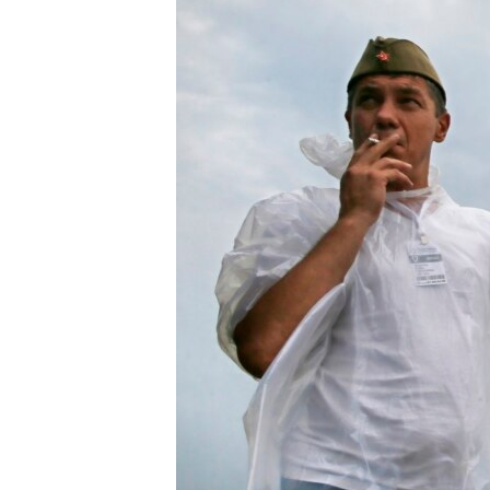
ВІДЕОУРОКИ «ELIFBE»
СВІДЧЕННЯ ОКУПАЦІЇ
УКРАЇНСЬКА ПРОБЛЕМА КРИМУ
ІНФОГРАФІКА