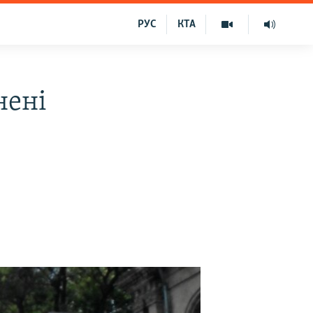
РУС
КТА
нені