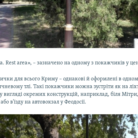
. Rest area», – зазначено на одному з покажчиків у цен
ички для всього Криму – однакові й оформлені в одному
чневому тлі. Такі покажчики можна зустріти як на лі
і у вигляді окремих конструкцій, наприклад, біля Мітр
 або в'їзду на автовокзал у Феодосії.