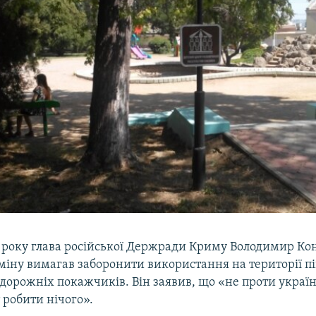
4 року глава російської Держради Криму Володимир Ко
міну вимагав заборонити використання на території п
орожніх покажчиків. Він заявив, що «не проти україн
 робити нічого».