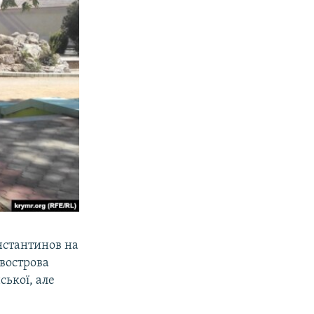
нстантинов на
івострова
ської, але