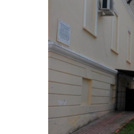
ВІДЕОУРОКИ «ELIFBE»
СВІДЧЕННЯ ОКУПАЦІЇ
УКРАЇНСЬКА ПРОБЛЕМА КРИМУ
ІНФОГРАФІКА