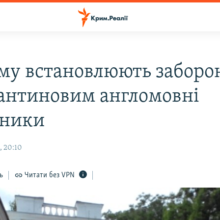
му встановлюють заборо
антиновим англомовні
вники
, 20:10
ь
Читати без VPN