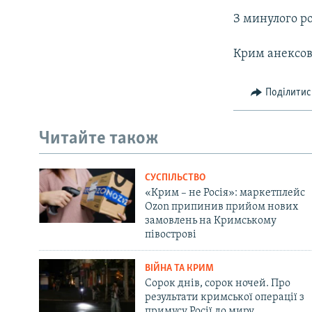
З минулого р
Крим анексова
Поділитис
Читайте також
СУСПІЛЬСТВО
«Крим – не Росія»: маркетплейс
Ozon припинив прийом нових
замовлень на Кримському
півострові
ВІЙНА ТА КРИМ
Сорок днів, сорок ночей. Про
результати кримської операції з
примусу Росії до миру