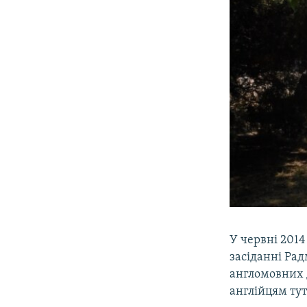
У червні 201
засіданні Рад
англомовних д
англійцям тут