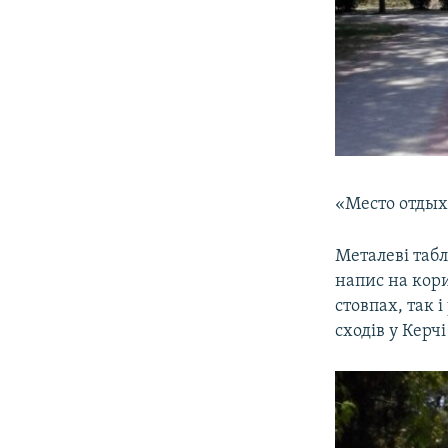
«Место отдыха
Металеві табл
напис на кори
стовпах, так 
сходів у Керчі