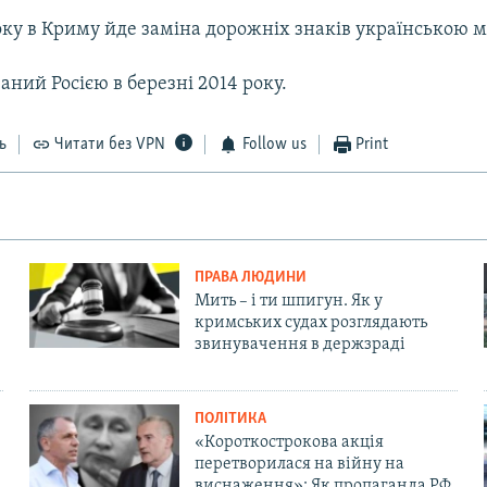
оку в Криму йде заміна дорожніх знаків українською 
ний Росією в березні 2014 року.
ь
Читати без VPN
Follow us
Print
ПРАВА ЛЮДИНИ
Мить – і ти шпигун. Як у
кримських судах розглядають
звинувачення в держзраді
ПОЛІТИКА
«Короткострокова акція
перетворилася на війну на
виснаження»: Як пропаганда РФ