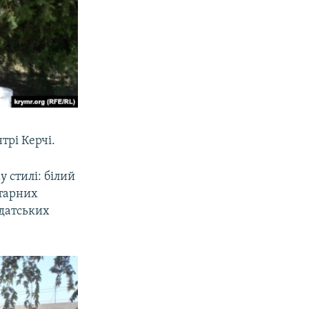
трі Керчі.
 стилі: білий
хтарних
идатських