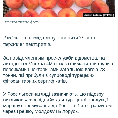
ВІДЕОУРОКИ «ELIFBE»
Русский
СВІДЧЕННЯ ОКУПАЦІЇ
Qırımtatar
Ілюстративне фото
УКРАЇНСЬКА ПРОБЛЕМА КРИМУ
ДОЛУЧАЙСЯ!
ІНФОГРАФІКА
Россільгоспнагляд планує знищити 73 тонни
персиків і нектаринів.
Усі сайти RFE/RL
За повідомленням прес-служби відомства, на
автодорозі Москва –Мінськ затримали три фури з
персиками і нектаринами загальною вагою 73
тонни, які прибули в супроводі турецьких
фітосанітарних сертифікатів.
У Россільгоспнагляді зазначають, що підозру
викликав «своєрідний» для турецької продукції
маршрут прямування до Росії – нібито транзитом
через Грецію, Молдову і Білорусь.