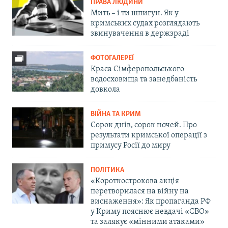
ПРАВА ЛЮДИНИ
Мить – і ти шпигун. Як у
кримських судах розглядають
звинувачення в держзраді
ФОТОГАЛЕРЕЇ
Краса Сімферопольського
водосховища та занедбаність
довкола
ВІЙНА ТА КРИМ
Сорок днів, сорок ночей. Про
результати кримської операції з
примусу Росії до миру
ПОЛІТИКА
«Короткострокова акція
перетворилася на війну на
виснаження»: Як пропаганда РФ
у Криму пояснює невдачі «СВО»
та залякує «мінними атаками»