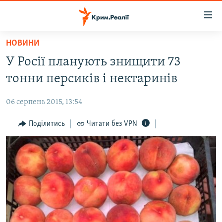
Доступність
посилання
Перейти
НОВИНИ
до
НОВИНИ
У Росії планують знищити 73
основного
ВОДА.КРИМ
матеріалу
тонни персиків і нектаринів
ВІДЕО ТА ФОТО
Перейти
до
06 серпень 2015, 13:54
ПОЛІТИКА
основної
БЛОГИ
Поділитись
Читати без VPN
навігації
Перейти
ПОГЛЯД
до
ІНТЕРВ'Ю
пошуку
ВСЕ ЗА ДЕНЬ
СПЕЦПРОЕКТИ
ЯК ОБІЙТИ БЛОКУВАННЯ
ДЕПОРТАЦІЯ