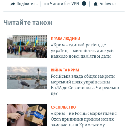
Поділитись
Читати без VPN
Follow us
Читайте також
ПРАВА ЛЮДИНИ
«Крим – єдиний регіон, де
українці – меншість»: дискусія
навколо нової пам'ятної дати
ВІЙНА ТА КРИМ
Російська влада обіцяє закрити
морський шлях українським
БпЛА до Севастополя. Чи реально
це?
СУСПІЛЬСТВО
«Крим – не Росія»: маркетплейс
Ozon припинив прийом нових
замовлень на Кримському