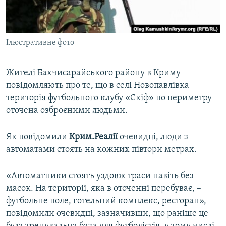
ВІДЕОУРОКИ «ELIFBE»
Русский
СВІДЧЕННЯ ОКУПАЦІЇ
Qırımtatar
Ілюстративне фото
УКРАЇНСЬКА ПРОБЛЕМА КРИМУ
ДОЛУЧАЙСЯ!
ІНФОГРАФІКА
Жителі Бахчисарайського району в Криму
повідомляють про те, що в селі Новопавлівка
територія футбольного клубу «Скіф» по периметру
Усі сайти RFE/RL
оточена озброєними людьми.
Як повідомили
Крим.Реалії
очевидці, люди з
автоматами стоять на кожних півтори метрах.
«Автоматники стоять уздовж траси навіть без
масок. На території, яка в оточенні перебуває, –
футбольне поле, готельний комплекс, ресторан», –
повідомили очевидці, зазначивши, що раніше це