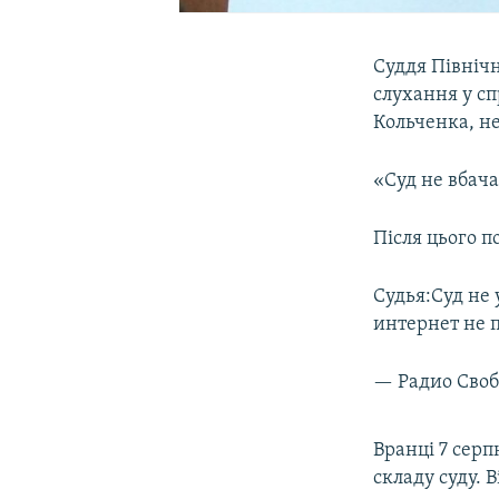
Суддя Північн
слухання у сп
Кольченка, не
«Суд не вбача
Після цього п
Судья:Суд не 
интернет не 
— Радио Своб
Вранці 7 сер
складу суду. 