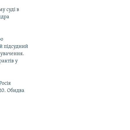
у суді в
ндра
ро
ий підсудний
нувачення.
рактів у
Росія
20. Обидва