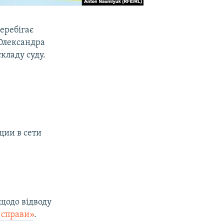
перебігає
 Олександра
складу суду.
ции в сети
щодо відводу
і справи»
.