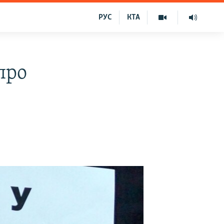
РУС
КТА
про