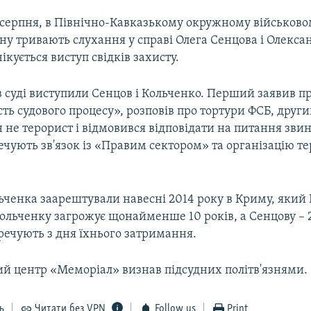
 серпня, в Північно-Кавказькому окружному військовом
ну тривають слухання у справі Олега Сенцова і Олекса
ікується виступ свідків захисту.
 суді виступили Сенцов і Кольченко. Перший заявив п
ть судового процесу», розповів про тортури ФСБ, друг
н не терорист і відмовився відповідати на питання зви
чують зв'язок із «Правим сектором» та організацію те
ьченка заарештували навесні 2014 року в Криму, який 
Кольченку загрожує щонайменше 10 років, а Сенцову – 
речують з дня їхнього затримання.
й центр «Меморіал» визнав підсудних політв'язнями.
ь
Читати без VPN
Follow us
Print