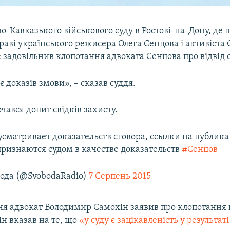
о-Кавказького військового суду в Ростові-на-Дону, де 
раві українського режисера Олега Сенцова і активіста
 задовільнив клопотання адвоката Сенцова​ ​про відвід 
є доказів змови», – сказав суддя.
очався допит свідків захисту.
усматривает доказательств сговора, ссылки на публика
признаются судом в качестве доказательств
#Сенцов
ода (@SvobodaRadio)
7 Серпень 2015
пня адвокат Володимир Самохін заявив про клопотання 
Він вказав на те, що
«у суду є зацікавленість у результат