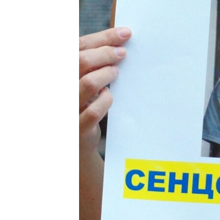
ВІДЕОУРОКИ «ELIFBE»
СВІДЧЕННЯ ОКУПАЦІЇ
УКРАЇНСЬКА ПРОБЛЕМА КРИМУ
ІНФОГРАФІКА