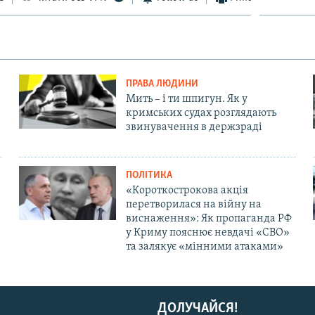
ПРАВА ЛЮДИНИ
Мить – і ти шпигун. Як у
кримських судах розглядають
звинувачення в держзраді
ПОЛІТИКА
«Короткострокова акція
перетворилася на війну на
виснаження»: Як пропаганда РФ
у Криму пояснює невдачі «СВО»
та залякує «мінними атаками»
ДОЛУЧАЙСЯ!