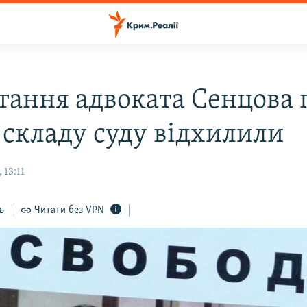
тання адвоката Сенцова 
д складу суду відхилили
 13:11
ь
Читати без VPN