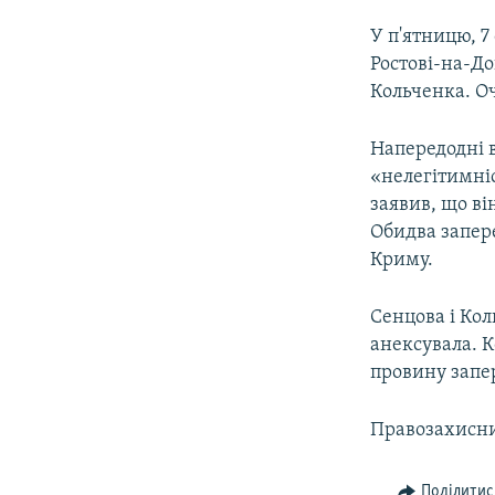
У п'ятницю, 7
Ростові-на-До
Кольченка. Оч
Напередодні в
«нелегітимніс
заявив, що ві
Обидва запере
Криму.
Сенцова і Кол
анексувала. 
провину запе
Правозахисни
Поділитис