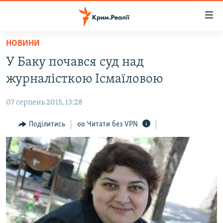
Доступність
посилання
Перейти
НОВИНИ
до
НОВИНИ
У Баку почався суд над
основного
ВОДА.КРИМ
матеріалу
журналісткою Ісмаїловою
ВІДЕО ТА ФОТО
Перейти
до
07 серпень 2015, 13:28
ПОЛІТИКА
основної
БЛОГИ
Поділитись
Читати без VPN
навігації
Перейти
ПОГЛЯД
до
ІНТЕРВ'Ю
пошуку
ВСЕ ЗА ДЕНЬ
СПЕЦПРОЕКТИ
ЯК ОБІЙТИ БЛОКУВАННЯ
ДЕПОРТАЦІЯ