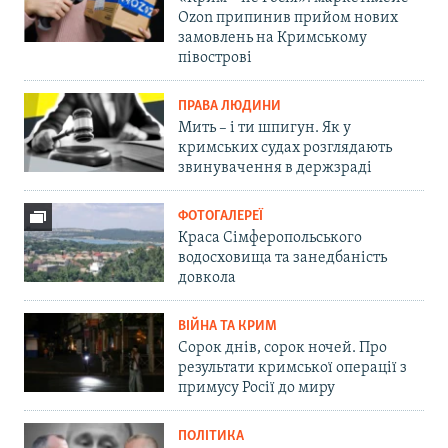
Ozon припинив прийом нових
замовлень на Кримському
півострові
ПРАВА ЛЮДИНИ
Мить – і ти шпигун. Як у
кримських судах розглядають
звинувачення в держзраді
ФОТОГАЛЕРЕЇ
Краса Сімферопольського
водосховища та занедбаність
довкола
ВІЙНА ТА КРИМ
Сорок днів, сорок ночей. Про
результати кримської операції з
примусу Росії до миру
ПОЛІТИКА