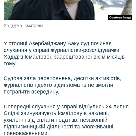
ВІДЕОУРОКИ «ELIFBE»
Русский
СВІДЧЕННЯ ОКУПАЦІЇ
Qırımtatar
Хадіджа Ісмаїлова
УКРАЇНСЬКА ПРОБЛЕМА КРИМУ
ДОЛУЧАЙСЯ!
ІНФОГРАФІКА
У столиці Азербайджану Баку суд починає
слухання у справі журналістки-розслідувачки
Хадіджі Ісмаїлової, заарештованої вісім місяців
тому.
Усі сайти RFE/RL
Судова зала переповнена, десятки активістів,
журналістів і дехто з дипломатів не змогли
потрапити всередину.
Попередні слухання у справі відбулись 24 липня.
Слідчі звинувачують Ісмаїлову в наклепі,
ухиленні від сплати податків, незаконній
підприємницькій діяльності та зловживанні
повноваженнями.