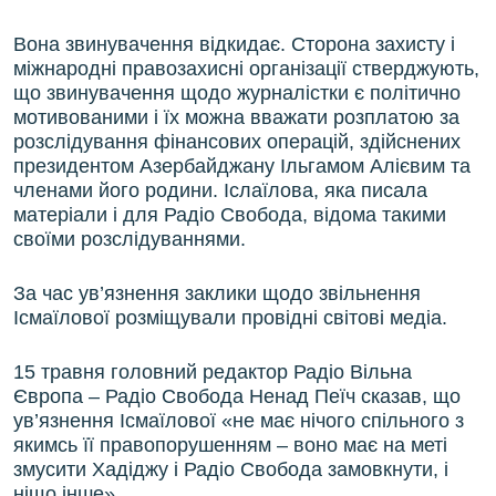
Вона звинувачення відкидає. Сторона захисту і
міжнародні правозахисні організації стверджують,
що звинувачення щодо журналістки є політично
мотивованими і їх можна вважати розплатою за
розслідування фінансових операцій, здійснених
президентом Азербайджану Ільгамом Алієвим та
членами його родини. Іслаїлова, яка писала
матеріали і для Радіо Свобода, відома такими
своїми розслідуваннями.
За час ув’язнення заклики щодо звільнення
Ісмаїлової розміщували провідні світові медіа.
15 травня головний редактор Радіо Вільна
Європа – Радіо Свобода Ненад Пеїч сказав, що
ув’язнення Ісмаїлової «не має нічого спільного з
якимсь її правопорушенням – воно має на меті
змусити Хадіджу і Радіо Свобода замовкнути, і
ніщо інше».