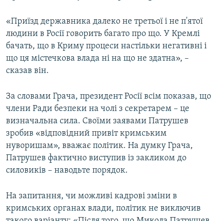
«Приїзд державника далеко не третьої і не п'ятої
людини в Росії говорить багато про що. У Кремлі
бачать, що в Криму процеси настільки негативні і
що ця містечкова влада ні на що не здатна», –
сказав він.
За словами Грача, президент Росії всім показав, що
члени Ради безпеки на чолі з секретарем – це
визначальна сила. Своїми заявами Патрушев
зробив «відповідний привіт кримським
нуворишам», вважає політик. На думку Грача,
Патрушев фактично виступив із закликом до
силовиків – наводьте порядок.
На запитання, чи можливі кадрові зміни в
кримських органах влади, політик не виключив
такого варіанту: «Після того, що Микола Патрушев