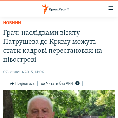
Доступність
посилання
Перейти
НОВИНИ
до
НОВИНИ
Грач: наслідками візиту
основного
ВОДА.КРИМ
матеріалу
Патрушева до Криму можуть
ВІДЕО ТА ФОТО
Перейти
стати кадрові перестановки на
до
ПОЛІТИКА
півострові
основної
БЛОГИ
навігації
07 серпень 2015, 14:06
Перейти
ПОГЛЯД
до
Поділитись
Читати без VPN
ІНТЕРВ'Ю
пошуку
ВСЕ ЗА ДЕНЬ
СПЕЦПРОЕКТИ
ЯК ОБІЙТИ БЛОКУВАННЯ
ДЕПОРТАЦІЯ