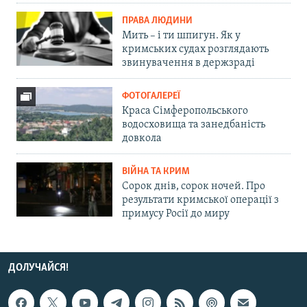
ПРАВА ЛЮДИНИ
Мить – і ти шпигун. Як у
кримських судах розглядають
звинувачення в держзраді
ФОТОГАЛЕРЕЇ
Краса Сімферопольського
водосховища та занедбаність
довкола
ВІЙНА ТА КРИМ
Сорок днів, сорок ночей. Про
результати кримської операції з
примусу Росії до миру
ДОЛУЧАЙСЯ!