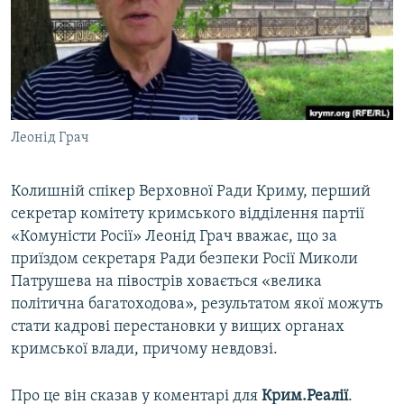
ВІДЕОУРОКИ «ELIFBE»
Русский
СВІДЧЕННЯ ОКУПАЦІЇ
Qırımtatar
УКРАЇНСЬКА ПРОБЛЕМА КРИМУ
ДОЛУЧАЙСЯ!
ІНФОГРАФІКА
Леонід Грач
Колишній спікер Верховної Ради Криму, перший
Усі сайти RFE/RL
секретар комітету кримського відділення партії
«Комуністи Росії» Леонід Грач вважає, що за
приїздом секретаря Ради безпеки Росії Миколи
Патрушева на півострів ховається «велика
політична багатоходова», результатом якої можуть
стати кадрові перестановки у вищих органах
кримської влади, причому невдовзі.
Про це він сказав у коментарі для
Крим.Реалії
.