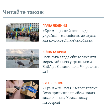
Читайте також
ПРАВА ЛЮДИНИ
«Крим – єдиний регіон, де
українці – меншість»: дискусія
навколо нової пам'ятної дати
ВІЙНА ТА КРИМ
Російська влада обіцяє закрити
морський шлях українським
БпЛА до Севастополя. Чи реально
це?
СУСПІЛЬСТВО
«Крим – не Росія»: маркетплейс
Ozon припинив прийом нових
замовлень на Кримському
півострові