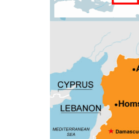
ВІДЕОУРОКИ «ELIFBE»
СВІДЧЕННЯ ОКУПАЦІЇ
УКРАЇНСЬКА ПРОБЛЕМА КРИМУ
ІНФОГРАФІКА