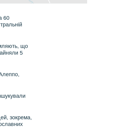
а 60
нтральній
омляють, що
зайняли 5
 Алеппо,
озшукували
ей, зокрема,
вославних