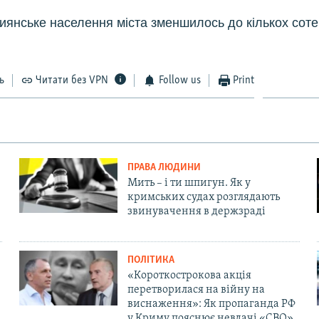
иянське населення міста зменшилось до кількох соте
ь
Читати без VPN
Follow us
Print
ПРАВА ЛЮДИНИ
Мить – і ти шпигун. Як у
кримських судах розглядають
звинувачення в держзраді
ПОЛІТИКА
«Короткострокова акція
перетворилася на війну на
виснаження»: Як пропаганда РФ
у Криму пояснює невдачі «СВО»