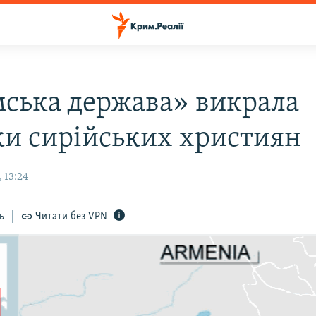
мська держава» викрала
ки сирійських християн
 13:24
ь
Читати без VPN