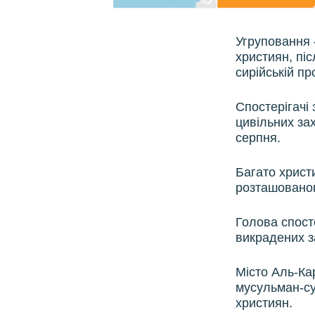
Угруповання 
християн, пі
сирійській пр
Спостерігачі
цивільних за
серпня.
Багато христ
розташованого
Голова спост
викрадених з
Місто Аль-Ка
мусульман-сун
християн.