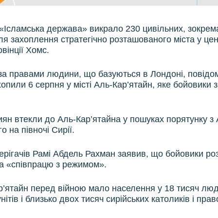
«Ісламська держава» викрало 230 цивільних, зокрем
сля захоплення стратегічно розташованого міста у це
овінції Хомс.
 за правами людини, що базуються в Лондоні, повід
хопили 6 серпня у місті Аль-Кар’ятайн, яке бойовики 
иян втекли до Аль-Кар’ятайна у пошуках порятунку з
 на півночі Сирії.
ерігачів Рамі Абдель Рахман заявив, що бойовики р
а «співпрацю з режимом».
р’ятайн перед війною мало населення у 18 тисяч люд
ітів і близько двох тисяч сирійських католиків і пра