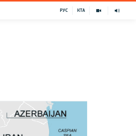
РУС
КТА