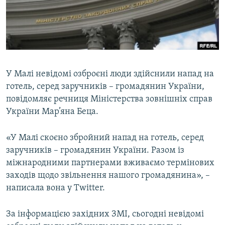
ВІДЕОУРОКИ «ELIFBE»
Русский
СВІДЧЕННЯ ОКУПАЦІЇ
Qırımtatar
УКРАЇНСЬКА ПРОБЛЕМА КРИМУ
ДОЛУЧАЙСЯ!
ІНФОГРАФІКА
У Малі невідомі озброєні люди здійснили напад на
готель, серед заручників – громадянин України,
повідомляє речниця Міністерства зовнішніх справ
Усі сайти RFE/RL
України Мар’яна Беца.
«У Малі скоєно збройний напад на готель, серед
заручників – громадянин України. Разом із
міжнародними партнерами вживаємо термінових
заходів щодо звільнення нашого громадянина», –
написала вона у Twitter.
За інформацією західних ЗМІ, сьогодні невідомі