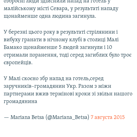
озброєні люди здійснили напад на готель у
малійському місті Севара, у результаті нападу
щонайменше одна людина загинула.
У березні цього року в результаті стрілянини і
вибуху гранати в нічному клубі в столиці Малі
Бамако щонайменше 5 людей загинули і 10
отримали поранення, тоді серед загиблих було троє
європейців.
У Малі скоєно збр напад на готель,серед
заручників–громадянин Укр. Разом з міжн
партнерами вжив термінові кроки зі звільн нашого
громадянина
— Mariana Betsa (@Mariana_Betsa)
7 августа 2015