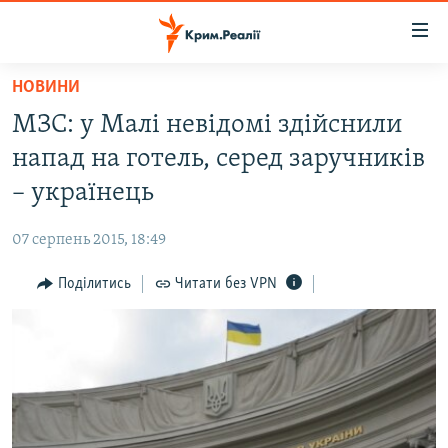
Доступність
посилання
Перейти
НОВИНИ
до
НОВИНИ
МЗС: у Малі невідомі здійснили
основного
ВОДА.КРИМ
матеріалу
напад на готель, серед заручників
ВІДЕО ТА ФОТО
Перейти
– українець
до
ПОЛІТИКА
основної
07 серпень 2015, 18:49
БЛОГИ
навігації
Перейти
Поділитись
Читати без VPN
ПОГЛЯД
до
ІНТЕРВ'Ю
пошуку
ВСЕ ЗА ДЕНЬ
СПЕЦПРОЕКТИ
ЯК ОБІЙТИ БЛОКУВАННЯ
ДЕПОРТАЦІЯ