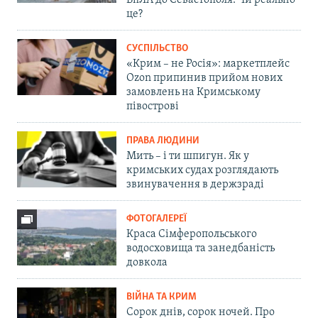
БпЛА до Севастополя. Чи реально
це?
СУСПІЛЬСТВО
«Крим – не Росія»: маркетплейс
Ozon припинив прийом нових
замовлень на Кримському
півострові
ПРАВА ЛЮДИНИ
Мить – і ти шпигун. Як у
кримських судах розглядають
звинувачення в держзраді
ФОТОГАЛЕРЕЇ
Краса Сімферопольського
водосховища та занедбаність
довкола
ВІЙНА ТА КРИМ
Сорок днів, сорок ночей. Про