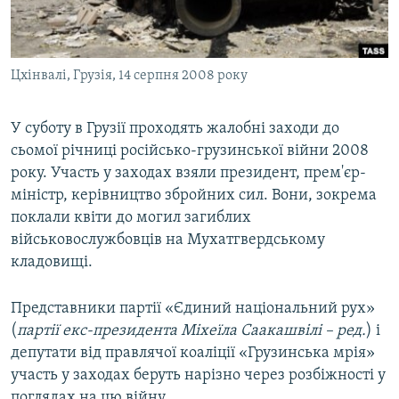
ВІДЕОУРОКИ «ELIFBE»
Русский
СВІДЧЕННЯ ОКУПАЦІЇ
Qırımtatar
Цхінвалі, Грузія, 14 серпня 2008 року
УКРАЇНСЬКА ПРОБЛЕМА КРИМУ
ДОЛУЧАЙСЯ!
ІНФОГРАФІКА
У суботу в Грузії проходять жалобні заходи до
сьомої річниці російсько-грузинської війни 2008
року. Участь у заходах взяли президент, прем'єр-
Усі сайти RFE/RL
міністр, керівництво збройних сил. Вони, зокрема
поклали квіти до могил загиблих
військовослужбовців на Мухатгвердському
кладовищі.
Представники партії «Єдиний національний рух»
(
партії екс-президента Міхеїла Саакашвілі – ред.
) і
депутати від правлячої коаліції «Грузинська мрія»
участь у заходах беруть нарізно через розбіжності у
поглядах на цю війну.