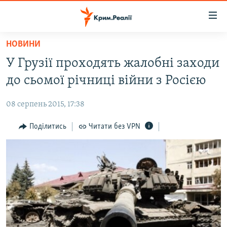
Доступність
посилання
Перейти
НОВИНИ
до
НОВИНИ
У Грузії проходять жалобні заходи
основного
ВОДА.КРИМ
матеріалу
до сьомої річниці війни з Росією
ВІДЕО ТА ФОТО
Перейти
до
08 серпень 2015, 17:38
ПОЛІТИКА
основної
БЛОГИ
Поділитись
Читати без VPN
навігації
Перейти
ПОГЛЯД
до
ІНТЕРВ'Ю
пошуку
ВСЕ ЗА ДЕНЬ
СПЕЦПРОЕКТИ
ЯК ОБІЙТИ БЛОКУВАННЯ
ДЕПОРТАЦІЯ