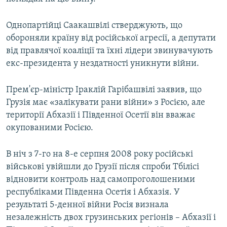
Однопартійці Саакашвілі стверджують, що
обороняли країну від російської агресії, а депутати
від правлячої коаліції та їхні лідери звинувачують
екс-президента у нездатності уникнути війни.
Прем'єр-міністр Іраклій Гарібашвілі заявив, що
Грузія має «залікувати рани війни» з Росією, але
території Абхазії і Південної Осетії він вважає
окупованими Росією.
В ніч з 7-го на 8-е серпня 2008 року російські
військові увійшли до Грузії після спроби Тбілісі
відновити контроль над самопроголошеними
республіками Південна Осетія і Абхазія. У
результаті 5-денної війни Росія визнала
незалежність двох грузинських регіонів – Абхазії і