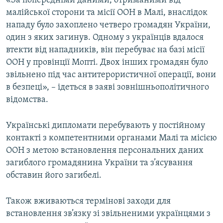
«За попередніми даними, отриманими від
ВІДЕОУРОКИ «ELIFBE»
малійської сторони та місії ООН в Малі, внаслідок
Русский
нападу було захоплено четверо громадян України,
СВІДЧЕННЯ ОКУПАЦІЇ
Qırımtatar
один з яких загинув. Одному з українців вдалося
УКРАЇНСЬКА ПРОБЛЕМА КРИМУ
втекти від нападників, він перебуває на базі місії
ООН у провінції Мопті. Двох інших громадян було
ДОЛУЧАЙСЯ!
ІНФОГРАФІКА
звільнено під час антитерористичної операції, вони
в безпеці», – ідеться в заяві зовнішньополітичного
відомства.
Усі сайти RFE/RL
Українські дипломати перебувають у постійному
контакті з компетентними органами Малі та місією
ООН з метою встановлення персональних даних
загиблого громадянина України та з’ясування
обставин його загибелі.
Також вживаються термінові заходи для
встановлення зв’язку зі звільненими українцями з