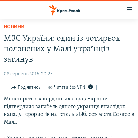
Доступність
посилання
Перейти
НОВИНИ
до
НОВИНИ
МЗС України: один із чотирьох
основного
ВОДА.КРИМ
матеріалу
полонених у Малі українців
ВІДЕО ТА ФОТО
Перейти
загинув
до
ПОЛІТИКА
основної
08 серпень 2015, 20:25
БЛОГИ
навігації
Перейти
Поділитись
Читати без VPN
ПОГЛЯД
до
Міністерство закордонних справ України
ІНТЕРВ'Ю
пошуку
підтвердило загибель одного українця внаслідок
ВСЕ ЗА ДЕНЬ
нападу терористів на готель «Біблос» міста Севаре в
СПЕЦПРОЕКТИ
Малі.
ЯК ОБІЙТИ БЛОКУВАННЯ
ДЕПОРТАЦІЯ