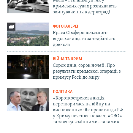
Мить – і ти шпигун. Як у
кримських судах розглядають
звинувачення в держзраді
ФОТОГАЛЕРЕЇ
Краса Сімферопольського
водосховища та занедбаність
довкола
ВІЙНА ТА КРИМ
Сорок днів, сорок ночей. Про
результати кримської операції з
примусу Росії до миру
ПОЛІТИКА
«Короткострокова акція
перетворилася на війну на
виснаження»: Як пропаганда РФ
у Криму пояснює невдачі «СВО»
та залякує «мінними атаками»