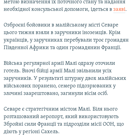
метою визначення їх поточного стану та надання
необхідної консульської допомоги, ідеться в
заяві
.
Озброєні бойовики в малійському місті Севаре
цього тижня взяли в заручники іноземців. Крім
українців, у заручниках перебували троє громадян
Південної Африки та один громадянин Франції.
Війська регулярної армії Малі одразу оточили
готель. Вночі бійці армії Малі звільнили усіх
заручників. У результаті штурму двох малійських
військових поранено, семеро підозрюваних у
злочині заарештовано, загинули вісім осіб.
Севаре є стратегічним містом Малі. Біля нього
розташований аеропорт, який використовують
Збройні сили Франції та підрозділи місії ООН, що
діють у регіоні Сахель.