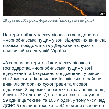
ВІДЕОУРОКИ «ELIFBE»
Русский
СВІДЧЕННЯ ОКУПАЦІЇ
Qırımtatar
28 травня 2015 року, Чорнобиль (ілюстративне фото)
УКРАЇНСЬКА ПРОБЛЕМА КРИМУ
ДОЛУЧАЙСЯ!
ІНФОГРАФІКА
На території комплексу лісового господарства
«Чорнобильська пуща» у зоні відчуження виникла
пожежа, повідомляють у Державній службі з
надзвичайних ситуацій України.
Усі сайти RFE/RL
«8 серпня на території комплексу лісового
господарства «Чорнобильська пуща» у зоні
відчуження та безумовного відселення у районі
сіл Замостя та Ковшилівки Іванківського району
виникло загорання сухої трави та лісової
підстилки. 3 окремих осередки на загальній площі
близько 32 гектари. До гасіння пожежі залучено
19 одиниць техніки та 106 людей, у тому числі від
ДСНС 5 одиниць техніки та 44 людини особового