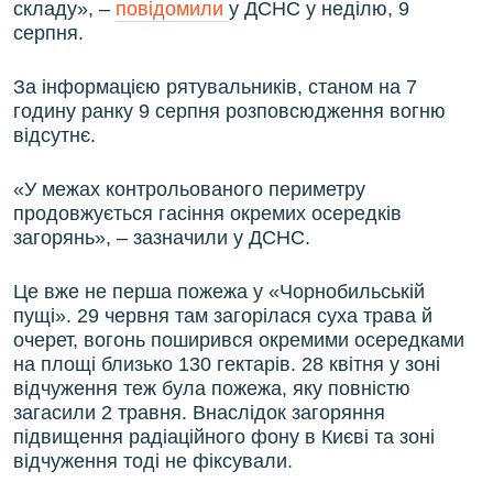
складу», –
повідомили
у ДСНС у неділю, 9
серпня.
За інформацією рятувальників, станом на 7
годину ранку 9 серпня розповсюдження вогню
відсутнє.
«У межах контрольованого периметру
продовжується гасіння окремих осередків
загорянь», – зазначили у ДСНС.
Це вже не перша пожежа у «Чорнобильській
пущі». 29 червня там загорілася суха трава й
очерет, вогонь поширився окремими осередками
на площі близько 130 гектарів. 28 квітня у зоні
відчуження теж була пожежа, яку повністю
загасили 2 травня. Внаслідок загоряння
підвищення радіаційного фону в Києві та зоні
відчуження тоді не фіксували.