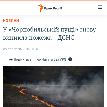
Доступність
посилання
Перейти
НОВИНИ
до
НОВИНИ
У «Чорнобильській пущі» знову
основного
ВОДА.КРИМ
матеріалу
виникла пожежа – ДСНС
ВІДЕО ТА ФОТО
Перейти
до
09 серпень 2015, 11:46
ПОЛІТИКА
основної
БЛОГИ
Поділитись
Читати без VPN
навігації
Перейти
ПОГЛЯД
до
ІНТЕРВ'Ю
пошуку
ВСЕ ЗА ДЕНЬ
СПЕЦПРОЕКТИ
ЯК ОБІЙТИ БЛОКУВАННЯ
ДЕПОРТАЦІЯ