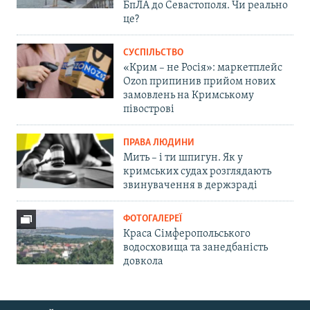
БпЛА до Севастополя. Чи реально
це?
СУСПІЛЬСТВО
«Крим – не Росія»: маркетплейс
Ozon припинив прийом нових
замовлень на Кримському
півострові
ПРАВА ЛЮДИНИ
Мить – і ти шпигун. Як у
кримських судах розглядають
звинувачення в держзраді
ФОТОГАЛЕРЕЇ
Краса Сімферопольського
водосховища та занедбаність
довкола