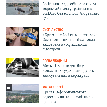
Російська влада обіцяє закрити
морський шлях українським
БпЛА до Севастополя. Чи реально
це?
СУСПІЛЬСТВО
«Крим – не Росія»: маркетплейс
Ozon припинив прийом нових
замовлень на Кримському
півострові
ПРАВА ЛЮДИНИ
Мить – і ти шпигун. Як у
кримських судах розглядають
звинувачення в держзраді
ФОТОГАЛЕРЕЇ
Краса Сімферопольського
водосховища та занедбаність
довкола