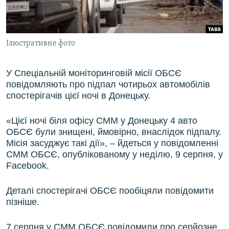
ВІДЕОУРОКИ «ELIFBE»
Русский
СВІДЧЕННЯ ОКУПАЦІЇ
Qırımtatar
Ілюстративне фото
УКРАЇНСЬКА ПРОБЛЕМА КРИМУ
ДОЛУЧАЙСЯ!
ІНФОГРАФІКА
У Спеціальній моніторинговій місії ОБСЄ
повідомляють про підпал чотирьох автомобілів
спостерігачів цієї ночі в Донецьку.
Усі сайти RFE/RL
«Цієї ночі біля офісу СММ у Донецьку 4 авто
ОБСЄ були знищені, ймовірно, внаслідок підпалу.
Місія засуджує такі дії», – йдеться у повідомленні
СММ ОБСЄ, опублікованому у неділю, 9 серпня, у
Facebook.
Деталі спостерігачі ОБСЄ пообіцяли повідомити
пізніше.
7 серпня у СММ ОБСЄ повідомили про серйозне