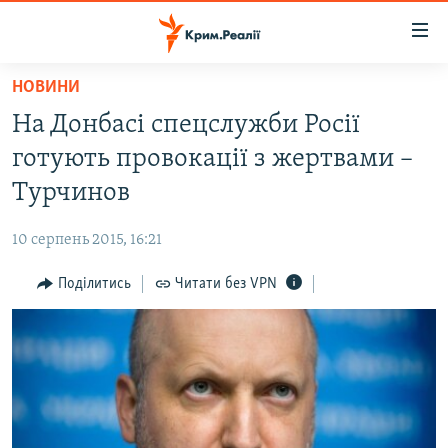
Доступність
посилання
Перейти
НОВИНИ
до
НОВИНИ
На Донбасі спецслужби Росії
основного
ВОДА.КРИМ
матеріалу
готують провокації з жертвами –
ВІДЕО ТА ФОТО
Перейти
Турчинов
до
ПОЛІТИКА
основної
10 серпень 2015, 16:21
БЛОГИ
навігації
Перейти
Поділитись
Читати без VPN
ПОГЛЯД
до
ІНТЕРВ'Ю
пошуку
ВСЕ ЗА ДЕНЬ
СПЕЦПРОЕКТИ
ЯК ОБІЙТИ БЛОКУВАННЯ
ДЕПОРТАЦІЯ