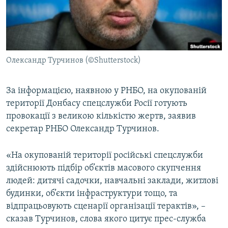
ВІДЕОУРОКИ «ELIFBE»
Русский
СВІДЧЕННЯ ОКУПАЦІЇ
Qırımtatar
УКРАЇНСЬКА ПРОБЛЕМА КРИМУ
Олександр Турчинов (©Shutterstock)
ДОЛУЧАЙСЯ!
ІНФОГРАФІКА
За інформацією, наявною у РНБО, на окупованій
території Донбасу спецслужби Росії готують
Усі сайти RFE/RL
провокації з великою кількістю жертв, заявив
секретар РНБО Олександр Турчинов.
«На окупованій території російські спецслужби
здійснюють підбір об’єктів масового скупчення
людей: дитячі садочки, навчальні заклади, житлові
будинки, об’єкти інфраструктури тощо, та
відпрацьовують сценарії організації терактів», –
сказав Турчинов, слова якого цитує прес-служба