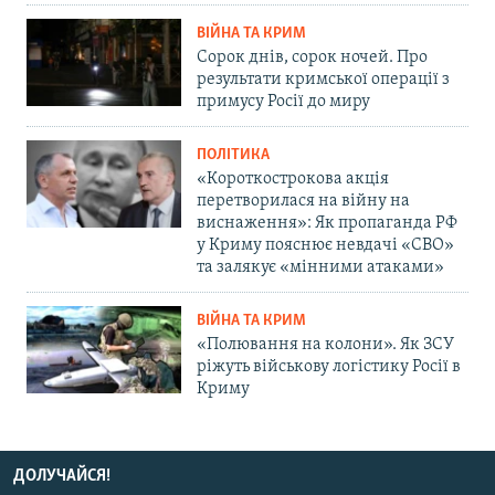
ВІЙНА ТА КРИМ
Сорок днів, сорок ночей. Про
результати кримської операції з
примусу Росії до миру
ПОЛІТИКА
«Короткострокова акція
перетворилася на війну на
виснаження»: Як пропаганда РФ
у Криму пояснює невдачі «СВО»
та залякує «мінними атаками»
ВІЙНА ТА КРИМ
«Полювання на колони». Як ЗСУ
ріжуть військову логістику Росії в
Криму
ДОЛУЧАЙСЯ!