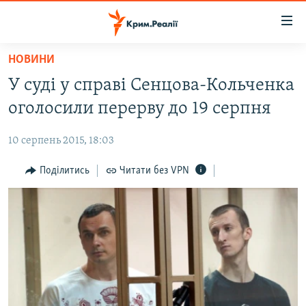
Доступність
посилання
Перейти
НОВИНИ
до
НОВИНИ
У суді у справі Сенцова-Кольченка
основного
ВОДА.КРИМ
матеріалу
оголосили перерву до 19 серпня
ВІДЕО ТА ФОТО
Перейти
до
10 серпень 2015, 18:03
ПОЛІТИКА
основної
БЛОГИ
Поділитись
Читати без VPN
навігації
Перейти
ПОГЛЯД
до
ІНТЕРВ'Ю
пошуку
ВСЕ ЗА ДЕНЬ
СПЕЦПРОЕКТИ
ЯК ОБІЙТИ БЛОКУВАННЯ
ДЕПОРТАЦІЯ