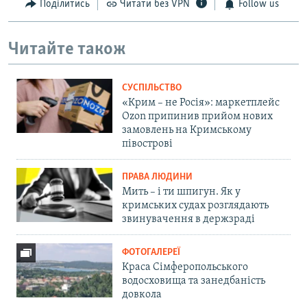
Поділитись
Читати без VPN
Follow us
Читайте також
СУСПІЛЬСТВО
«Крим – не Росія»: маркетплейс
Ozon припинив прийом нових
замовлень на Кримському
півострові
ПРАВА ЛЮДИНИ
Мить – і ти шпигун. Як у
кримських судах розглядають
звинувачення в держзраді
ФОТОГАЛЕРЕЇ
Краса Сімферопольського
водосховища та занедбаність
довкола