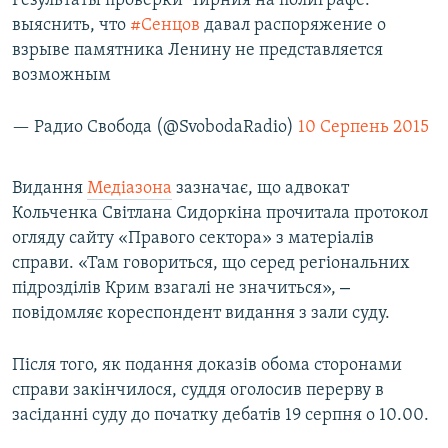
Результаты проверки Чирния на полиграфе:
выяснить, что
#Сенцов
давал распоряжение о
взрыве памятника Ленину не представляется
возможным
— Радио Свобода (@SvobodaRadio)
10 Серпень 2015
Видання
Медіазона
зазначає, що адвокат
Кольченка Світлана Сидоркіна прочитала протокол
огляду сайту «Правого сектора» з матеріалів
справи. «Там говориться, що серед регіональних
–
підрозділів Крим взагалі не значиться»,
повідомляє кореспондент видання з зали суду.
Після того, як подання доказів обома сторонами
справи закінчилося, суддя оголосив перерву в
засіданні суду до початку дебатів 19 серпня о 10.00.