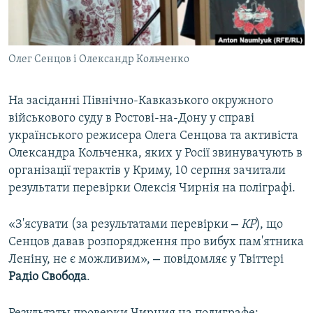
ВІДЕОУРОКИ «ELIFBE»
Русский
СВІДЧЕННЯ ОКУПАЦІЇ
Qırımtatar
Олег Сенцов і Олександр Кольченко
УКРАЇНСЬКА ПРОБЛЕМА КРИМУ
ДОЛУЧАЙСЯ!
ІНФОГРАФІКА
На засіданні Північно-Кавказького окружного
військового суду в Ростові-на-Дону у справі
українського режисера Олега Сенцова та активіста
Усі сайти RFE/RL
Олександра Кольченка, яких у Росії звинувачують в
організації терактів у Криму, 10 серпня зачитали
результати перевірки Олексія Чирнія на поліграфі.
–
«З'ясувати (за результатами перевірки
КР
), що
Сенцов давав розпорядження про вибух пам'ятника
–
Леніну, не є можливим»,
повідомляє у Твіттері
Радіо Свобода
.