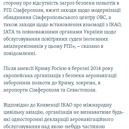
сторону про відсутність загроз безпеки польотів в
РПІ Сімферополя, вжиті заходи щодо модернізації
обладнання Сімферопольського центру ОВС, а
також заходи щодо встановлення взаємодії з ІКАО,
ІАТА та повноважними органами України щодо
обслуговування повітряних суден іноземних
–
авіаперевізників у цьому РПІ»,
сказано в
повідомленні.
Після анексії Криму Росією в березні 2014 року
європейська організація з безпеки аеронавігації
заборонила польоти до Криму, зокрема, в
аеропорти Сімферополя та Севастополя.
Відповідно до Конвенції ІКАО про міжнародну
цивільну авіацію, організація не визнаватиме будь-
які односторонні декларації аеронавігаційного
обслуговування над якою-небудь частиною