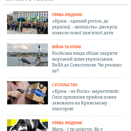
ПРАВА ЛЮДИНИ
«Крим – єдиний регіон, де
українці – меншість»: дискусія
навколо нової пам'ятної дати
ВІЙНА ТА КРИМ
Російська влада обіцяє закрити
морський шлях українським
БпЛА до Севастополя. Чи реально
це?
СУСПІЛЬСТВО
«Крим – не Росія»: маркетплейс
Ozon припинив прийом нових
замовлень на Кримському
півострові
ПРАВА ЛЮДИНИ
Мить – і ти шпигун. Як у