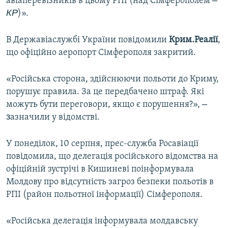
–
авіаперевізників в цьому РПІ (над Сімферополем
КР
)».
В Державіаслужбі України повідомили
Крим.Реалії
,
що офіційно аеропорт Сімферополя закритий.
«Російська сторона, здійснюючи польоти до Криму,
порушує правила. За це передбачено штраф. Які
–
можуть бути переговори, якщо є порушення?»,
з
азначили у відомстві.
У понеділок, 10 серпня, прес-служба Росавіації
повідомила, що делегація російського відомства на
офіційній зустрічі в Кишиневі поінформувала
Молдову про відсутність загроз безпеки польотів в
РПІ (район польотної інформації) Сімферополя.
«Російська делегація інформувала молдавську