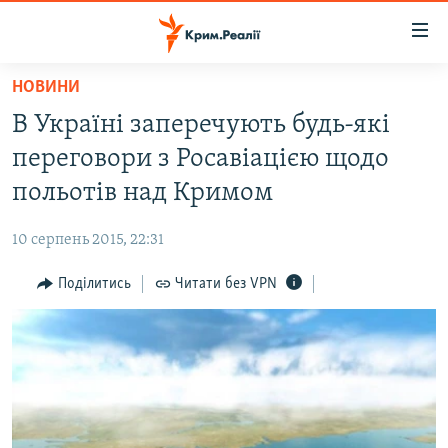
Доступність
посилання
Перейти
НОВИНИ
до
НОВИНИ
В Україні заперечують будь-які
основного
ВОДА.КРИМ
матеріалу
переговори з Росавіацією щодо
ВІДЕО ТА ФОТО
Перейти
польотів над Кримом
до
ПОЛІТИКА
основної
10 серпень 2015, 22:31
БЛОГИ
навігації
Перейти
Поділитись
Читати без VPN
ПОГЛЯД
до
ІНТЕРВ'Ю
пошуку
ВСЕ ЗА ДЕНЬ
СПЕЦПРОЕКТИ
ЯК ОБІЙТИ БЛОКУВАННЯ
ДЕПОРТАЦІЯ