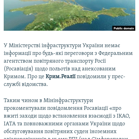
ВІДЕОУРОКИ «ELIFBE»
Русский
СВІДЧЕННЯ ОКУПАЦІЇ
Qırımtatar
УКРАЇНСЬКА ПРОБЛЕМА КРИМУ
ДОЛУЧАЙСЯ!
ІНФОГРАФІКА
У Міністерстві інфраструктури України немає
інформації про будь-які переговори з Федеральним
агентством повітряного транспорту Росії
Усі сайти RFE/RL
(Росавіація) щодо польотів над анексованим
Кримом. Про це
Крим.Реалії
повідомили у прес-
службі відомства.
Таким чином в Мінінфраструктури
прокоментували повідомлення Росавіації «про
вжиті заходи щодо встановлення взаємодії з ІКАО,
ІАТА та повноважними органами України щодо
обслуговування повітряних суден іноземних