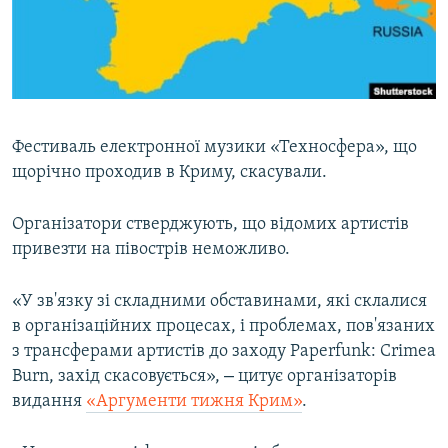
ВІДЕОУРОКИ «ELIFBE»
Русский
СВІДЧЕННЯ ОКУПАЦІЇ
Qırımtatar
УКРАЇНСЬКА ПРОБЛЕМА КРИМУ
ДОЛУЧАЙСЯ!
ІНФОГРАФІКА
Фестиваль електронної музики «Техносфера», що
щорічно проходив в Криму, скасували.
Усі сайти RFE/RL
Організатори стверджують, що відомих артистів
привезти на півострів неможливо.
«У зв'язку зі складними обставинами, які склалися
в організаційних процесах, і проблемах, пов'язаних
з трансферами артистів до заходу Paperfunk: Crimea
–
Burn, захід скасовується»,
цитує організаторів
видання
«Аргументи тижня Крим»
.