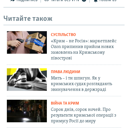
Поділитись
Читати без VPN
Follow us
Читайте також
СУСПІЛЬСТВО
«Крим – не Росія»: маркетплейс
Ozon припинив прийом нових
замовлень на Кримському
півострові
ПРАВА ЛЮДИНИ
Мить – і ти шпигун. Як у
кримських судах розглядають
звинувачення в держзраді
ВІЙНА ТА КРИМ
Сорок днів, сорок ночей. Про
результати кримської операції з
примусу Росії до миру