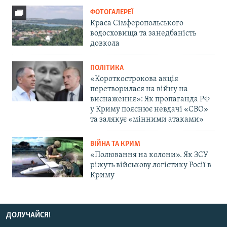
ФОТОГАЛЕРЕЇ
Краса Сімферопольського
водосховища та занедбаність
довкола
ПОЛІТИКА
«Короткострокова акція
перетворилася на війну на
виснаження»: Як пропаганда РФ
у Криму пояснює невдачі «СВО»
та залякує «мінними атаками»
ВІЙНА ТА КРИМ
«Полювання на колони». Як ЗСУ
ріжуть військову логістику Росії в
Криму
ДОЛУЧАЙСЯ!