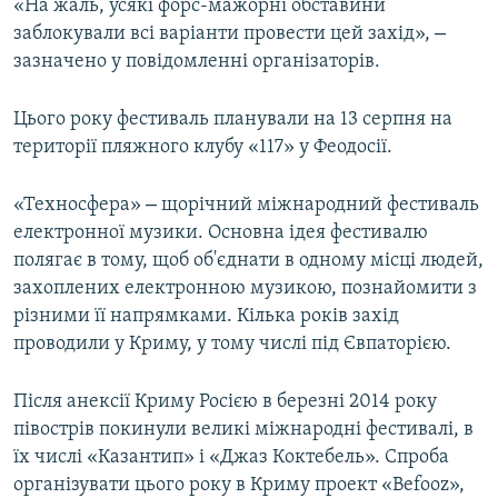
«На жаль, усякі форс-мажорні обставини
–
заблокували всі варіанти провести цей захід»,
зазначено у повідомленні організаторів.
Цього року фестиваль планували на 13 серпня на
території пляжного клубу «117» у Феодосії.
–
«Техносфера»​
щорічний міжнародний фестиваль
електронної музики. Основна ідея фестивалю
полягає в тому, щоб об'єднати в одному місці людей,
захоплених електронною музикою, познайомити з
різними її напрямками. Кілька років захід
проводили у Криму, у тому числі під Євпаторією.
Після анексії Криму Росією в березні 2014 року
півострів покинули великі міжнародні фестивалі, в
їх числі «Казантип» і «Джаз Коктебель». Спроба
організувати цього року в Криму проект «Befooz»,