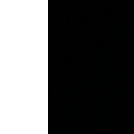
ВІДЕОУРОКИ «ELIFBE»
СВІДЧЕННЯ ОКУПАЦІЇ
УКРАЇНСЬКА ПРОБЛЕМА КРИМУ
ІНФОГРАФІКА