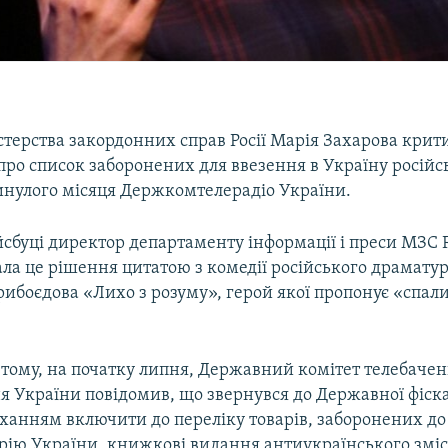
стерства закордонних справ Росії Марія Захарова крит
 про список заборонених для ввезення в Україну росій
нулого місяця Держкомтелерадіо України.
йсбуці директор департаменту інформації і преси МЗС Р
ла це рішення цитатою з комедії російського драмату
ибоєдова «Лихо з розуму», герой якої пропонує «спали
тому, на початку липня, Державний комітет телебачен
я України повідомив, що звернувся до Державної фіск
оханням включити до переліку товарів, заборонених до
рію України, книжкові видання антиукраїнського зміс