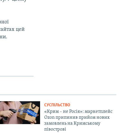
вної
сайтах цей
ни.
СУСПІЛЬСТВО
«Крим – не Росія»: маркетплейс
Ozon припинив прийом нових
замовлень на Кримському
півострові