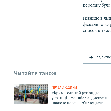
переліку було
Пізніше в лип
фіскальної сл
список книжо
Поділитис
Читайте також
ПРАВА ЛЮДИНИ
«Крим – єдиний регіон, де
українці – меншість»: дискусія
навколо нової пам'ятної дати