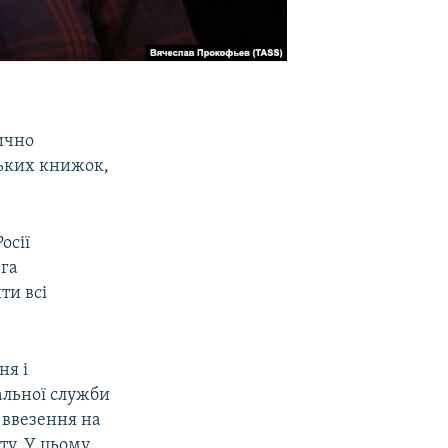
ично
ських книжок,
осії
рга
ти всі
ня і
альної служби
 ввезення на
ту. У цьому