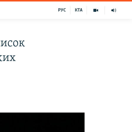
РУС
КТА
писок
ких