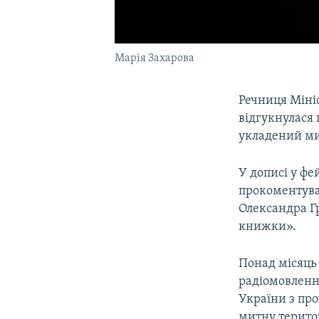
Марія Захарова
Речниця Міні
відгукнулася
укладений ми
У дописі у фе
прокоментува
Олександра Гр
книжки».
Понад місяць 
радіомовленн
України з пр
митну терито