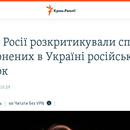
 Росії розкритикували с
онених в Україні російсь
ок
 15:29
ь
Читати без VPN