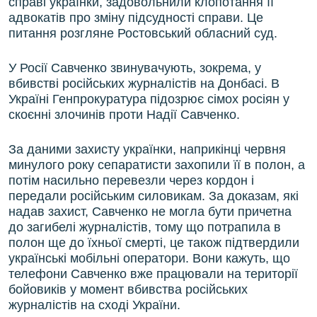
справі українки, задовольнили клопотання її
адвокатів про зміну підсудності справи. Це
питання розгляне Ростовський обласний суд.
У Росії Савченко звинувачують, зокрема, у
вбивстві російських журналістів на Донбасі. В
Україні Генпрокуратура підозрює сімох росіян у
скоєнні злочинів проти Надії Савченко.
За даними захисту українки, наприкінці червня
минулого року сепаратисти захопили її в полон, а
потім насильно перевезли через кордон і
передали російським силовикам. За доказам, які
надав захист, Савченко не могла бути причетна
до загибелі журналістів, тому що потрапила в
полон ще до їхньої смерті, це також підтвердили
українські мобільні оператори. Вони кажуть, що
телефони Савченко вже працювали на території
бойовиків у момент вбивства російських
журналістів на сході України.