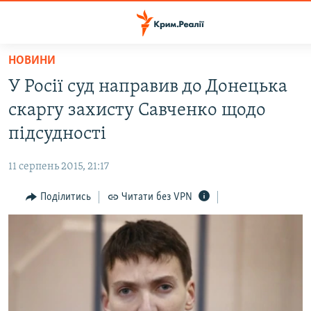
Доступність
посилання
Перейти
НОВИНИ
до
НОВИНИ
У Росії суд направив до Донецька
основного
ВОДА.КРИМ
матеріалу
скаргу захисту Савченко щодо
ВІДЕО ТА ФОТО
Перейти
підсудності
до
ПОЛІТИКА
основної
11 серпень 2015, 21:17
БЛОГИ
навігації
Перейти
Поділитись
Читати без VPN
ПОГЛЯД
до
ІНТЕРВ'Ю
пошуку
ВСЕ ЗА ДЕНЬ
СПЕЦПРОЕКТИ
ЯК ОБІЙТИ БЛОКУВАННЯ
ДЕПОРТАЦІЯ