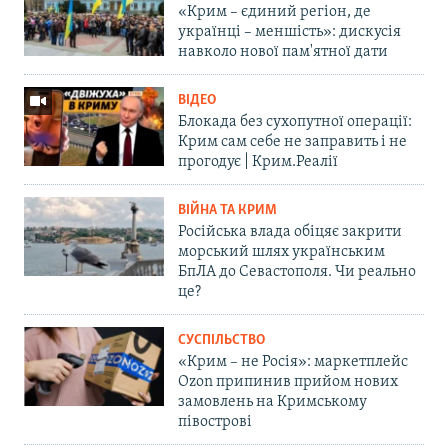
«Крим – єдиний регіон, де
українці – меншість»: дискусія
навколо нової пам'ятної дати
ВІДЕО
Блокада без сухопутної операції:
Крим сам себе не заправить і не
прогодує | Крим.Реалії
ВІЙНА ТА КРИМ
Російська влада обіцяє закрити
морський шлях українським
БпЛА до Севастополя. Чи реально
це?
СУСПІЛЬСТВО
«Крим – не Росія»: маркетплейс
Ozon припинив прийом нових
замовлень на Кримському
півострові