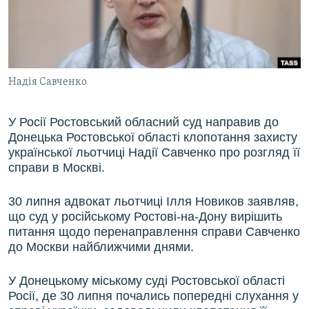
ВІДЕОУРОКИ «ELIFBE»
Русский
СВІДЧЕННЯ ОКУПАЦІЇ
Qırımtatar
УКРАЇНСЬКА ПРОБЛЕМА КРИМУ
Надія Савченко
ДОЛУЧАЙСЯ!
ІНФОГРАФІКА
У Росії Ростовський обласний суд направив до
Донецька Ростовської області клопотання захисту
Усі сайти RFE/RL
української льотчиці Надії Савченко про розгляд її
справи в Москві.
30 липня адвокат льотчиці Ілля Новиков заявляв,
що суд у російському Ростові-на-Дону вирішить
питання щодо перенаправлення справи Савченко
до Москви найближчими днями.
У Донецькому міському суді Ростовської області
Росії, де 30 липня почались попередні слухання у