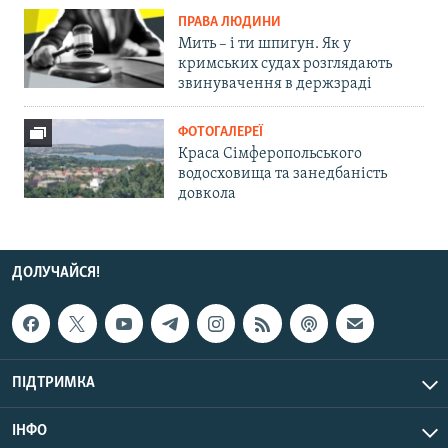
ПРАВА ЛЮДИНИ
Мить – і ти шпигун. Як у
кримських судах розглядають
звинувачення в держзраді
ФОТОГАЛЕРЕЇ
Краса Сімферопольського
водосховища та занедбаність
довкола
ДОЛУЧАЙСЯ!
ПІДТРИМКА
ІНФО