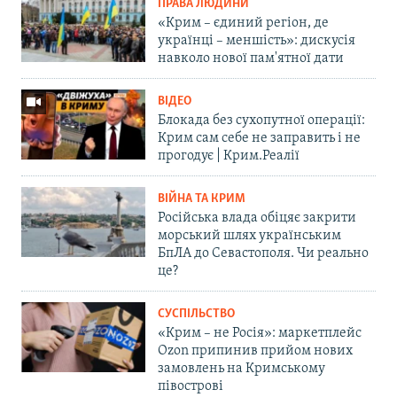
ПРАВА ЛЮДИНИ
«Крим – єдиний регіон, де
українці – меншість»: дискусія
навколо нової пам'ятної дати
ВІДЕО
Блокада без сухопутної операції:
Крим сам себе не заправить і не
прогодує | Крим.Реалії
ВІЙНА ТА КРИМ
Російська влада обіцяє закрити
морський шлях українським
БпЛА до Севастополя. Чи реально
це?
СУСПІЛЬСТВО
«Крим – не Росія»: маркетплейс
Ozon припинив прийом нових
замовлень на Кримському
півострові