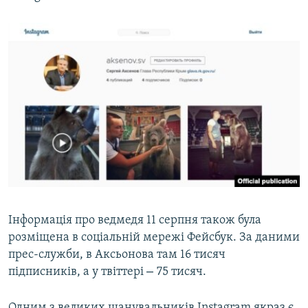
Інформація про ведмедя 11 серпня також була
розміщена в соціальній мережі Фейсбук. За даними
прес-служби, в Аксьонова там 16 тисяч
–
підписників, а у твіттері
75 тисяч.
Одним з великих шанувальників Instagram якраз є