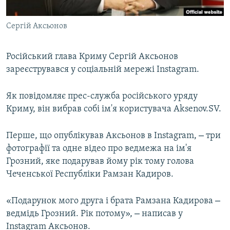
ВІДЕОУРОКИ «ELIFBE»
Русский
Сергій Аксьонов
СВІДЧЕННЯ ОКУПАЦІЇ
Qırımtatar
УКРАЇНСЬКА ПРОБЛЕМА КРИМУ
Російський глава Криму Сергій Аксьонов
ДОЛУЧАЙСЯ!
ІНФОГРАФІКА
зареєструвався у соціальній мережі Instagram.
Як повідомляє прес-служба російського уряду
Криму, він вибрав собі ім'я користувача Aksenov.SV.
Усі сайти RFE/RL
–
Перше, що опублікував Аксьонов в Instagram,
три
фотографії та одне відео про ведмежа на ім'я
Грозний, яке подарував йому рік тому голова
Чеченської Республіки Рамзан Кадиров.
–
«Подарунок мого друга і брата Рамзана Кадирова
–
ведмідь Грозний. Рік потому»,
написав у
Instagram Аксьонов.