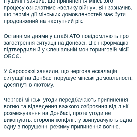
Пушилін заявив, що припинення мінського
процесу означатиме «велику війну». Він зазначив,
що термін дії мінських домовленостей має бути
продовжений на наступний рік.
Останніми днями у штабі АТО повідомляють про
загострення ситуації на Донбасі. Цю інформацію
підтвердили й у Спеціальній моніторинговій місії
ОБСЄ.
У Євросоюзі заявили, що чергова ескалація
ситуації на Донбасі порушує мінські домовленості,
досягнуті в лютому.
Чергові мінські угоди передбачають припинення
вогню та відведення важкого озброєння від лінії
розмежування на Донбасі, проте угоди не
виконують, сторони конфлікту звинувачують одна
одну в порушенні режиму припинення вогню.