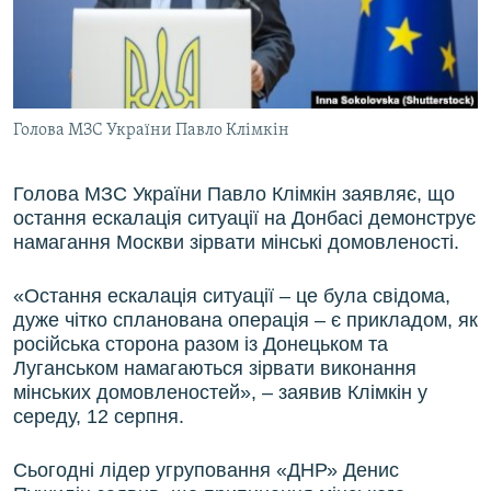
ВІДЕОУРОКИ «ELIFBE»
Русский
СВІДЧЕННЯ ОКУПАЦІЇ
Qırımtatar
УКРАЇНСЬКА ПРОБЛЕМА КРИМУ
Голова МЗС України Павло Клімкін
ДОЛУЧАЙСЯ!
ІНФОГРАФІКА
Голова МЗС України Павло Клімкін заявляє, що
остання ескалація ситуації на Донбасі демонструє
Усі сайти RFE/RL
намагання Москви зірвати мінські домовленості.
«Остання ескалація ситуації – це була свідома,
дуже чітко спланована операція – є прикладом, як
російська сторона разом із Донецьком та
Луганськом намагаються зірвати виконання
мінських домовленостей», – заявив Клімкін у
середу, 12 серпня.
Сьогодні лідер угруповання «ДНР» Денис