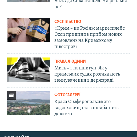
БпЛА до Севастополя. Чи реально
це?
СУСПІЛЬСТВО
«Крим – не Росія»: маркетплейс
Ozon припинив прийом нових
замовлень на Кримському
півострові
ПРАВА ЛЮДИНИ
Мить – і ти шпигун. Як у
кримських судах розглядають
звинувачення в держзраді
ФОТОГАЛЕРЕЇ
Краса Сімферопольського
водосховища та занедбаність
довкола