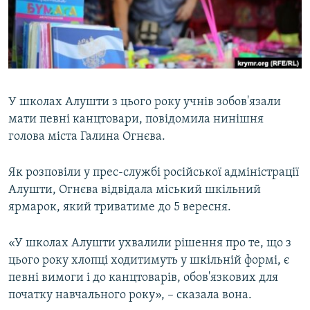
ВІДЕОУРОКИ «ELIFBE»
Русский
СВІДЧЕННЯ ОКУПАЦІЇ
Qırımtatar
УКРАЇНСЬКА ПРОБЛЕМА КРИМУ
ДОЛУЧАЙСЯ!
ІНФОГРАФІКА
У школах Алушти з цього року учнів зобов'язали
мати певні канцтовари, повідомила нинішня
голова міста Галина Огнєва.
Усі сайти RFE/RL
Як розповіли у прес-службі російської адміністрації
Алушти, Огнєва відвідала міський шкільний
ярмарок, який триватиме до 5 вересня.
«У школах Алушти ухвалили рішення про те, що з
цього року хлопці ходитимуть у шкільній формі, є
певні вимоги і до канцтоварів, обов'язкових для
початку навчального року», – сказала вона.