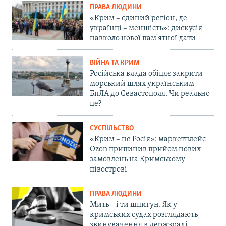
ПРАВА ЛЮДИНИ
«Крим – єдиний регіон, де
українці – меншість»: дискусія
навколо нової пам'ятної дати
ВІЙНА ТА КРИМ
Російська влада обіцяє закрити
морський шлях українським
БпЛА до Севастополя. Чи реально
це?
СУСПІЛЬСТВО
«Крим – не Росія»: маркетплейс
Ozon припинив прийом нових
замовлень на Кримському
півострові
ПРАВА ЛЮДИНИ
Мить – і ти шпигун. Як у
кримських судах розглядають
звинувачення в держзраді