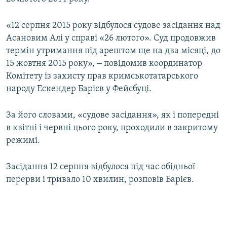
ВІДЕОУРОКИ «ELIFBE»
Русский
«12 серпня 2015 року відбулося судове засідання над
СВІДЧЕННЯ ОКУПАЦІЇ
Qırımtatar
Асановим Алі у справі «26 лютого». Суд продовжив
УКРАЇНСЬКА ПРОБЛЕМА КРИМУ
термін утримання під арештом ще на два місяці, до
–
15 жовтня 2015 року»,
повідомив координатор
ДОЛУЧАЙСЯ!
ІНФОГРАФІКА
Комітету із захисту прав кримськотатарського
народу Ескендер Барієв у Фейсбуці.
Усі сайти RFE/RL
За його словами, «судове засідання», як і попередні
в квітні і червні цього року, проходили в закритому
режимі.
Засідання 12 серпня відбулося під час обідньої
перерви і тривало 10 хвилин, розповів Барієв.