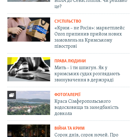
БпЛА до Севастополя. Чи реально
це?
СУСПІЛЬСТВО
«Крим – не Росія»: маркетплейс
Ozon припинив прийом нових
замовлень на Кримському
півострові
ПРАВА ЛЮДИНИ
Мить – і ти шпигун. Як у
кримських судах розглядають
звинувачення в держзраді
ФОТОГАЛЕРЕЇ
Краса Сімферопольського
водосховища та занедбаність
довкола
ВІЙНА ТА КРИМ
Сорок днів, сорок ночей. Про