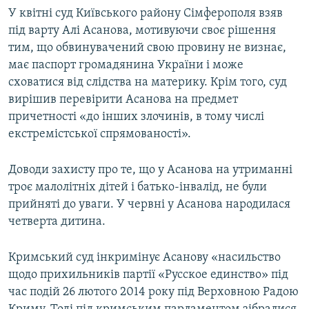
У квітні суд Київського району Сімферополя взяв
під варту Алі Асанова, мотивуючи своє рішення
тим, що обвинувачений свою провину не визнає,
має паспорт громадянина України і може
сховатися від слідства на материку. Крім того, суд
вирішив перевірити Асанова на предмет
причетності «до інших злочинів, в тому числі
екстремістської спрямованості».
Доводи захисту про те, що у Асанова на утриманні
троє малолітніх дітей і батько-інвалід, не були
прийняті до уваги. У червні у Асанова народилася
четверта дитина.
Кримський суд інкримінує Асанову «насильство
щодо прихильників партії «Русское единство» під
час подій 26 лютого 2014 року під Верховною Радою