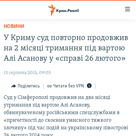
Доступність
посилання
Перейти
НОВИНИ
до
НОВИНИ
У Криму суд повторно продовжив
основного
ВОДА.КРИМ
матеріалу
на 2 місяці тримання під вартою
ВІДЕО ТА ФОТО
Перейти
Алі Асанову у «справі 26 лютого»
до
ПОЛІТИКА
основної
13 серпень 2015, 09:05
БЛОГИ
навігації
Перейти
Поділитись
Читати без VPN
ПОГЛЯД
до
Суд у Сімферополі продовжив на два місяці
ІНТЕРВ'Ю
пошуку
утримання під вартою Алі Асанову,
ВСЕ ЗА ДЕНЬ
обвинуваченому російськими спецслужбами в
СПЕЦПРОЕКТИ
«причетності до скоєння умисного тяжкого
злочину» під час подій на українському півострові
ЯК ОБІЙТИ БЛОКУВАННЯ
ДЕПОРТАЦІЯ
26 лютого 2014 року.