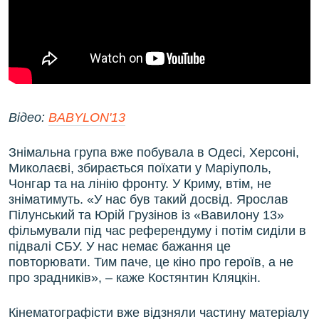
Відео:
BABYLON'13
Знімальна група вже побувала в Одесі, Херсоні,
Миколаєві, збирається поїхати у Маріуполь,
Чонгар та на лінію фронту. У Криму, втім, не
зніматимуть. «У нас був такий досвід. Ярослав
Пілунський та Юрій Грузінов із «Вавилону 13»
фільмували під час референдуму і потім сиділи в
підвалі СБУ. У нас немає бажання це
повторювати. Тим паче, це кіно про героїв, а не
про зрадників», – каже Костянтин Кляцкін.
Кінематографісти вже відзняли частину матеріалу