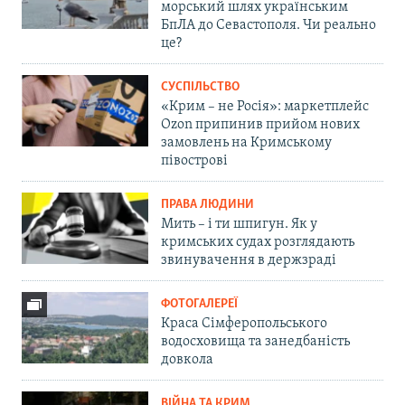
морський шлях українським
БпЛА до Севастополя. Чи реально
це?
СУСПІЛЬСТВО
«Крим – не Росія»: маркетплейс
Ozon припинив прийом нових
замовлень на Кримському
півострові
ПРАВА ЛЮДИНИ
Мить – і ти шпигун. Як у
кримських судах розглядають
звинувачення в держзраді
ФОТОГАЛЕРЕЇ
Краса Сімферопольського
водосховища та занедбаність
довкола
ВІЙНА ТА КРИМ