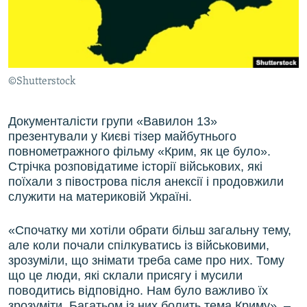
ВІДЕОУРОКИ «ELIFBE»
Русский
СВІДЧЕННЯ ОКУПАЦІЇ
Qırımtatar
УКРАЇНСЬКА ПРОБЛЕМА КРИМУ
©Shutterstock
ДОЛУЧАЙСЯ!
ІНФОГРАФІКА
Документалісти групи «Вавилон 13»
презентували у Києві тізер майбутнього
Усі сайти RFE/RL
повнометражного фільму «Крим, як це було».
Стрічка розповідатиме історії військових, які
поїхали з півострова після анексії і продовжили
служити на материковій Україні.
«Спочатку ми хотіли обрати більш загальну тему,
але коли почали спілкуватись із військовими,
зрозуміли, що знімати треба саме про них. Тому
що це люди, які склали присягу і мусили
поводитись відповідно. Нам було важливо їх
зрозуміти. Багатьом із них болить тема Криму», –