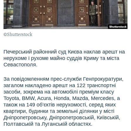
ВІДЕОУРОКИ «ELIFBE»
Русский
СВІДЧЕННЯ ОКУПАЦІЇ
Qırımtatar
УКРАЇНСЬКА ПРОБЛЕМА КРИМУ
©Shutterstock
ДОЛУЧАЙСЯ!
ІНФОГРАФІКА
Печерський районний суд Києва наклав арешт на
нерухоме і рухоме майно суддів Криму та міста
Усі сайти RFE/RL
Севастополя.
За повідомленням прес-служби Генпрокуратури,
загалом накладено арешт на 122 транспортні
засоби, зокрема на автомобілі преміум класу
Toyota, BMW, Acura, Honda, Mazda, Mercedes, а
також на 149 об’єктів нерухомості, серед яких
квартири, будинки та земельні ділянки у місті
Дніпропетровську, Дніпропетровській, Київській,
Полтавській та Луганській областях.