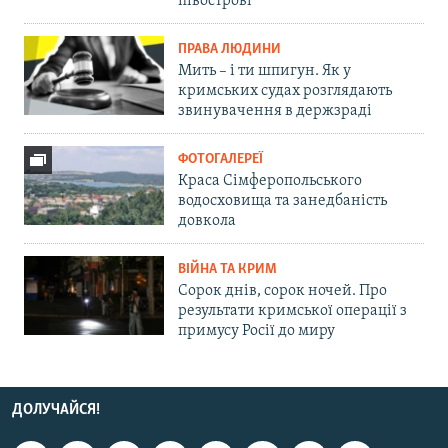
півострові
ПРАВА ЛЮДИНИ
Мить – і ти шпигун. Як у
кримських судах розглядають
звинувачення в держзраді
ФОТОГАЛЕРЕЇ
Краса Сімферопольського
водосховища та занедбаність
довкола
ВІЙНА ТА КРИМ
Сорок днів, сорок ночей. Про
результати кримської операції з
примусу Росії до миру
ДОЛУЧАЙСЯ!