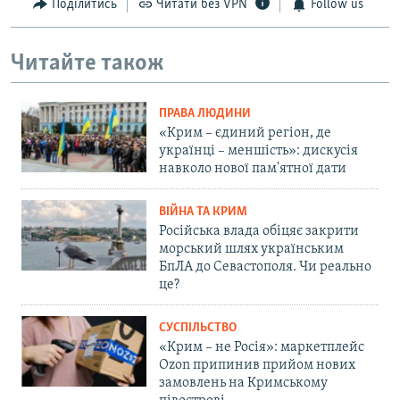
Поділитись
Читати без VPN
Follow us
Читайте також
ПРАВА ЛЮДИНИ
«Крим – єдиний регіон, де
українці – меншість»: дискусія
навколо нової пам'ятної дати
ВІЙНА ТА КРИМ
Російська влада обіцяє закрити
морський шлях українським
БпЛА до Севастополя. Чи реально
це?
СУСПІЛЬСТВО
«Крим – не Росія»: маркетплейс
Ozon припинив прийом нових
замовлень на Кримському