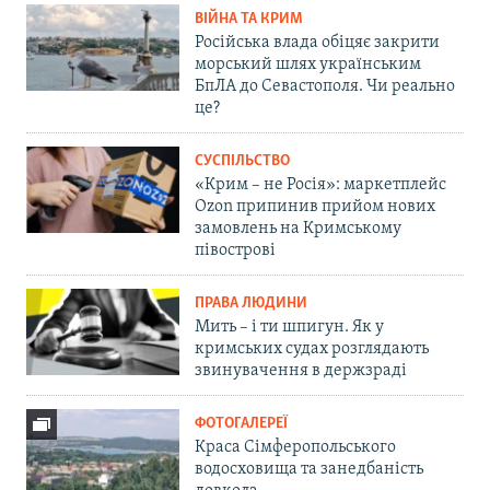
ВІЙНА ТА КРИМ
Російська влада обіцяє закрити
морський шлях українським
БпЛА до Севастополя. Чи реально
це?
СУСПІЛЬСТВО
«Крим – не Росія»: маркетплейс
Ozon припинив прийом нових
замовлень на Кримському
півострові
ПРАВА ЛЮДИНИ
Мить – і ти шпигун. Як у
кримських судах розглядають
звинувачення в держзраді
ФОТОГАЛЕРЕЇ
Краса Сімферопольського
водосховища та занедбаність