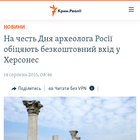
Доступність
посилання
Перейти
НОВИНИ
до
НОВИНИ
На честь Дня археолога Росії
основного
ВОДА.КРИМ
матеріалу
обіцяють безкоштовний вхід у
ВІДЕО ТА ФОТО
Перейти
Херсонес
до
ПОЛІТИКА
основної
14 серпень 2015, 08:46
БЛОГИ
навігації
Перейти
Поділитись
Читати без VPN
ПОГЛЯД
до
ІНТЕРВ'Ю
пошуку
ВСЕ ЗА ДЕНЬ
СПЕЦПРОЕКТИ
ЯК ОБІЙТИ БЛОКУВАННЯ
ДЕПОРТАЦІЯ