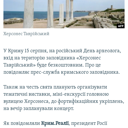
ВІДЕОУРОКИ «ELIFBE»
Русский
СВІДЧЕННЯ ОКУПАЦІЇ
Qırımtatar
УКРАЇНСЬКА ПРОБЛЕМА КРИМУ
Херсонес Таврійський
ДОЛУЧАЙСЯ!
ІНФОГРАФІКА
У Криму 15 серпня, на російський День археолога,
вхід на територію заповідника «Херсонес
Усі сайти RFE/RL
Таврійський» буде безкоштовним. Про це
повідомляє прес-служба кримського заповідника.
Також на честь свята планують організувати
тематичні виставки, міні-екскурсії головною
вулицею Херсонеса, до фортифікаційних укріплень,
на вечір запланували концерт.
Як повідомляли
Крим.Реалії
, президент Росії