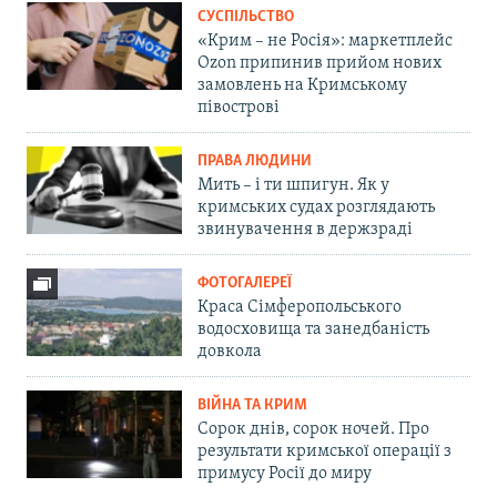
СУСПІЛЬСТВО
«Крим – не Росія»: маркетплейс
Ozon припинив прийом нових
замовлень на Кримському
півострові
ПРАВА ЛЮДИНИ
Мить – і ти шпигун. Як у
кримських судах розглядають
звинувачення в держзраді
ФОТОГАЛЕРЕЇ
Краса Сімферопольського
водосховища та занедбаність
довкола
ВІЙНА ТА КРИМ
Сорок днів, сорок ночей. Про
результати кримської операції з
примусу Росії до миру