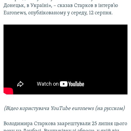
Донецьк, в Україні», – сказав Старков в інтерв’ю
Euronews, опублікованому у середу, 12 серпня.
(Відео користувача YouTube euronews (на русском)
Володимира Старкова заарештували 25 липня цього