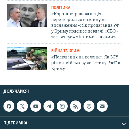
ПОЛІТИКА
«Короткострокова акція
перетворилася на війну на
виснаження»: Як пропаганда РФ
у Криму пояснює невдачі «СВО»
та залякує «мінними атаками»
ВІЙНА ТА КРИМ
«Полювання на колони». Як ЗСУ
ріжуть військову логістику Росії в
Криму
ДОЛУЧАЙСЯ!
ПІДТРИМКА