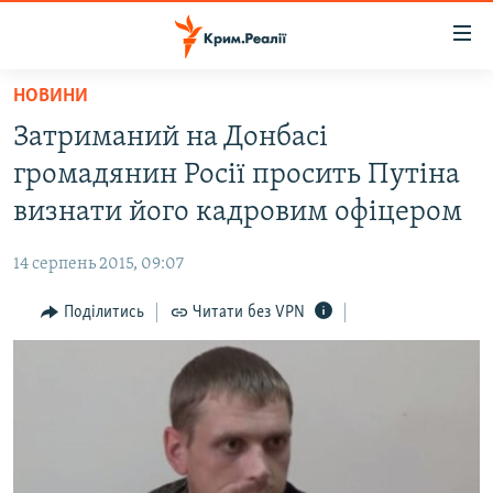
Доступність
посилання
Перейти
НОВИНИ
до
НОВИНИ
Затриманий на Донбасі
основного
ВОДА.КРИМ
матеріалу
громадянин Росії просить Путіна
ВІДЕО ТА ФОТО
Перейти
визнати його кадровим офіцером
до
ПОЛІТИКА
основної
14 серпень 2015, 09:07
БЛОГИ
навігації
Перейти
Поділитись
Читати без VPN
ПОГЛЯД
до
ІНТЕРВ'Ю
пошуку
ВСЕ ЗА ДЕНЬ
СПЕЦПРОЕКТИ
ЯК ОБІЙТИ БЛОКУВАННЯ
ДЕПОРТАЦІЯ