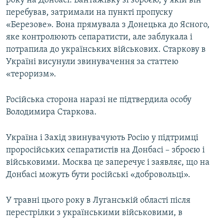
року на Донбасі. Вантажівку зі зброєю, у якій він
перебував, затримали на пункті пропуску
«Березове». Вона прямувала з Донецька до Ясного,
яке контролюють сепаратисти, але заблукала і
потрапила до українських військових. Старкову в
Україні висунули звинувачення за статтею
«тероризм».
Російська сторона наразі не підтвердила особу
Володимира Старкова.
Україна і Захід звинувачують Росію у підтримці
проросійських сепаратистів на Донбасі – зброєю і
військовими. Москва це заперечує і заявляє, що на
Донбасі можуть бути російські «добровольці».
У травні цього року в Луганській області після
перестрілки з українськими військовими, в