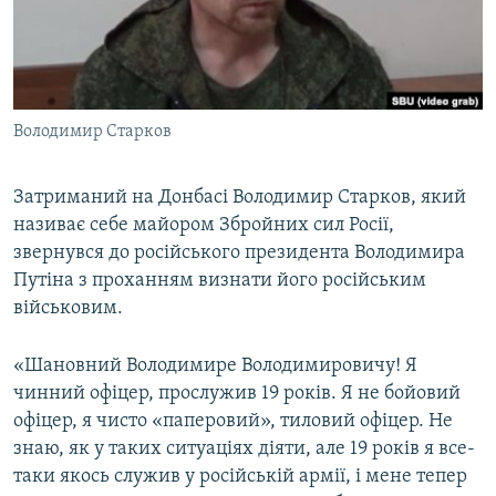
ВІДЕОУРОКИ «ELIFBE»
Русский
СВІДЧЕННЯ ОКУПАЦІЇ
Qırımtatar
УКРАЇНСЬКА ПРОБЛЕМА КРИМУ
Володимир Старков
ДОЛУЧАЙСЯ!
ІНФОГРАФІКА
Затриманий на Донбасі Володимир Старков, який
називає себе майором Збройних сил Росії,
Усі сайти RFE/RL
звернувся до російського президента Володимира
Путіна з проханням визнати його російським
військовим.
«Шановний Володимире Володимировичу! Я
чинний офіцер, прослужив 19 років. Я не бойовий
офіцер, я чисто «паперовий», тиловий офіцер. Не
знаю, як у таких ситуаціях діяти, але 19 років я все-
таки якось служив у російській армії, і мене тепер